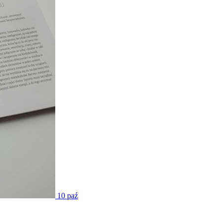
10
paź