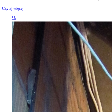
KNX kontra Grenton – Porównanie syste
Czytaj więcej
🔍