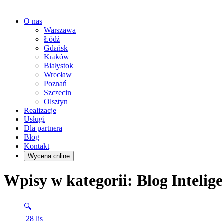
O nas
Warszawa
Łódź
Gdańsk
Kraków
Białystok
Wrocław
Poznań
Szczecin
Olsztyn
Realizacje
Usługi
Dla partnera
Blog
Kontakt
Wycena online
Wpisy w kategorii: Blog Inteli
🔍