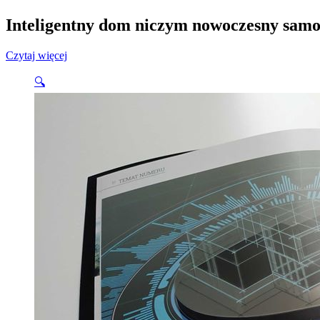
28
lis
Inteligentny dom niczym nowoczesny sam
Czytaj więcej
🔍