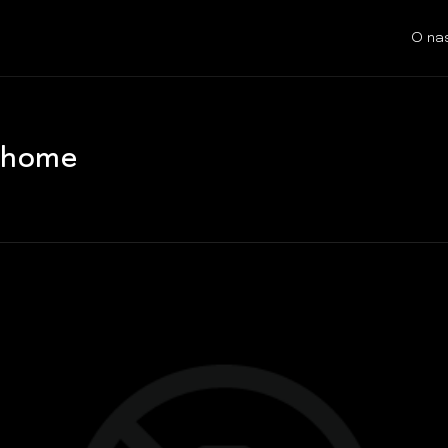
O na
t home