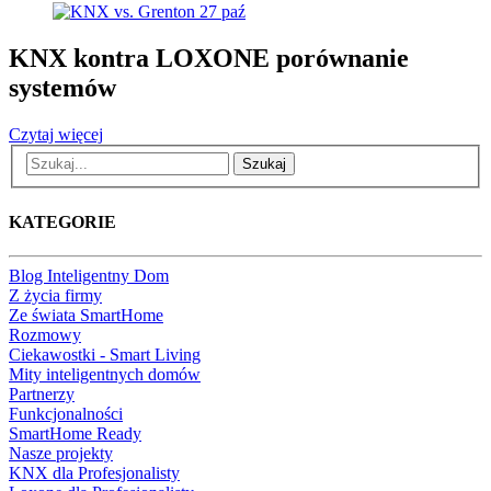
27
paź
KNX kontra LOXONE porównanie
systemów
Czytaj więcej
Szukaj
KATEGORIE
Blog Inteligentny Dom
Z życia firmy
Ze świata SmartHome
Rozmowy
Ciekawostki - Smart Living
Mity inteligentnych domów
Partnerzy
Funkcjonalności
SmartHome Ready
Nasze projekty
KNX dla Profesjonalisty