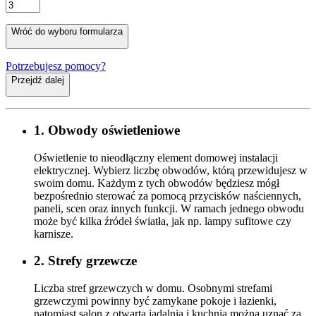
Wróć do wyboru formularza
Potrzebujesz pomocy?
Przejdź dalej
1. Obwody oświetleniowe
Oświetlenie to nieodłączny element domowej instalacji
elektrycznej. Wybierz liczbę obwodów, którą przewidujesz w
swoim domu. Każdym z tych obwodów będziesz mógł
bezpośrednio sterować za pomocą przycisków naściennych,
paneli, scen oraz innych funkcji. W ramach jednego obwodu
może być kilka źródeł światła, jak np. lampy sufitowe czy
karnisze.
2. Strefy grzewcze
Liczba stref grzewczych w domu. Osobnymi strefami
grzewczymi powinny być zamykane pokoje i łazienki,
natomiast salon z otwartą jadalnią i kuchnią można uznać za