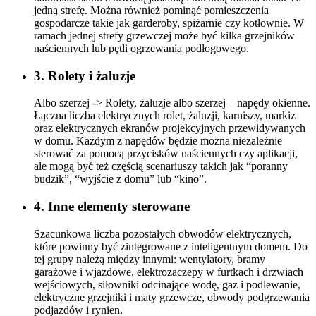
jedną strefę. Można również pominąć pomieszczenia
gospodarcze takie jak garderoby, spiżarnie czy kotłownie. W
ramach jednej strefy grzewczej może być kilka grzejników
naściennych lub pętli ogrzewania podłogowego.
3. Rolety i żaluzje
Albo szerzej -> Rolety, żaluzje albo szerzej – napędy okienne.
Łączna liczba elektrycznych rolet, żaluzji, karniszy, markiz
oraz elektrycznych ekranów projekcyjnych przewidywanych
w domu. Każdym z napędów będzie można niezależnie
sterować za pomocą przycisków naściennych czy aplikacji,
ale mogą być też częścią scenariuszy takich jak “poranny
budzik”, “wyjście z domu” lub “kino”.
4. Inne elementy sterowane
Szacunkowa liczba pozostałych obwodów elektrycznych,
które powinny być zintegrowane z inteligentnym domem. Do
tej grupy należą między innymi: wentylatory, bramy
garażowe i wjazdowe, elektrozaczepy w furtkach i drzwiach
wejściowych, siłowniki odcinające wodę, gaz i podlewanie,
elektryczne grzejniki i maty grzewcze, obwody podgrzewania
podjazdów i rynien.