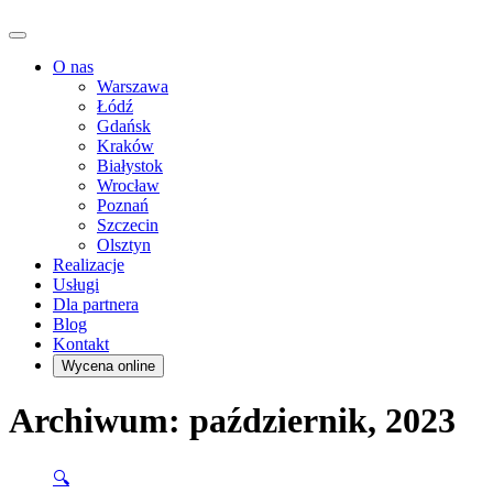
O nas
Warszawa
Łódź
Gdańsk
Kraków
Białystok
Wrocław
Poznań
Szczecin
Olsztyn
Realizacje
Usługi
Dla partnera
Blog
Kontakt
Wycena online
Archiwum: październik, 2023
🔍