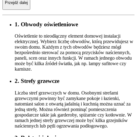
Przejdź dalej
1. Obwody oświetleniowe
Oświetlenie to nieodłączny element domowej instalacji
elektrycznej. Wybierz liczbę obwodów, którą przewidujesz w
swoim domu. Każdym z tych obwodów będziesz mógł
bezpośrednio sterować za pomocą przycisków naściennych,
paneli, scen oraz innych funkcji. W ramach jednego obwodu
może być kilka źródeł światła, jak np. lampy sufitowe czy
karnisze.
2. Strefy grzewcze
Liczba stref grzewczych w domu. Osobnymi strefami
grzewczymi powinny być zamykane pokoje i łazienki,
natomiast salon z otwartą jadalnią i kuchnią można uznać za
jedną strefę. Można również pominąć pomieszczenia
gospodarcze takie jak garderoby, spiżarnie czy kotłownie. W
ramach jednej strefy grzewczej może być kilka grzejników
naściennych lub pętli ogrzewania podłogowego.