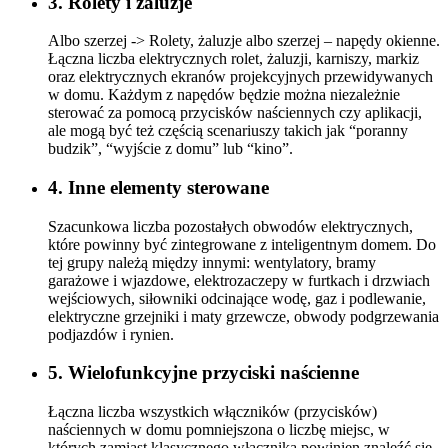
3. Rolety i żaluzje
Albo szerzej -> Rolety, żaluzje albo szerzej – napędy okienne.
Łączna liczba elektrycznych rolet, żaluzji, karniszy, markiz
oraz elektrycznych ekranów projekcyjnych przewidywanych
w domu. Każdym z napędów będzie można niezależnie
sterować za pomocą przycisków naściennych czy aplikacji,
ale mogą być też częścią scenariuszy takich jak “poranny
budzik”, “wyjście z domu” lub “kino”.
4. Inne elementy sterowane
Szacunkowa liczba pozostałych obwodów elektrycznych,
które powinny być zintegrowane z inteligentnym domem. Do
tej grupy należą między innymi: wentylatory, bramy
garażowe i wjazdowe, elektrozaczepy w furtkach i drzwiach
wejściowych, siłowniki odcinające wodę, gaz i podlewanie,
elektryczne grzejniki i maty grzewcze, obwody podgrzewania
podjazdów i rynien.
5. Wielofunkcyjne przyciski naścienne
Łączna liczba wszystkich włączników (przycisków)
naściennych w domu pomniejszona o liczbę miejsc, w
których zamiast klasycznego włącznika powinien znaleźć się