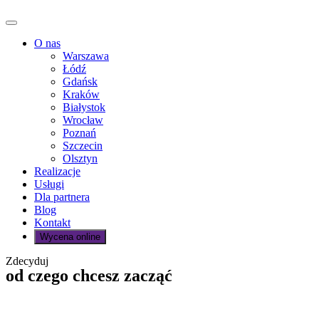
O nas
Warszawa
Łódź
Gdańsk
Kraków
Białystok
Wrocław
Poznań
Szczecin
Olsztyn
Realizacje
Usługi
Dla partnera
Blog
Kontakt
Wycena online
Zdecyduj
od czego chcesz zacząć