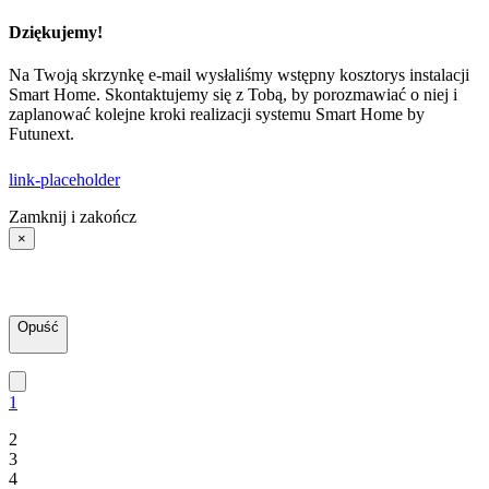
Dziękujemy!
Na Twoją skrzynkę e-mail wysłaliśmy wstępny kosztorys instalacji
Smart Home. Skontaktujemy się z Tobą, by porozmawiać o niej i
zaplanować kolejne kroki realizacji systemu Smart Home by
Futunext.
link-placeholder
Zamknij i zakończ
×
Opuść
1
2
3
4