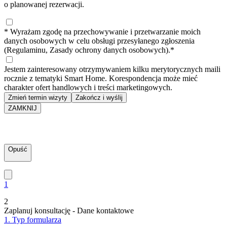
o planowanej rezerwacji.
* Wyrażam zgodę na przechowywanie i przetwarzanie moich
danych osobowych w celu obsługi przesyłanego zgłoszenia
(Regulaminu, Zasady ochrony danych osobowych).*
Jestem zainteresowany otrzymywaniem kilku merytorycznych maili
rocznie z tematyki Smart Home. Korespondencja może mieć
charakter ofert handlowych i treści marketingowych.
Zmień termin wizyty
Zakończ i wyślij
ZAMKNIJ
Opuść
1
2
Zaplanuj konsultację - Dane kontaktowe
1. Typ formularza