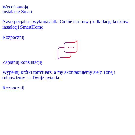
Wyceń swoją
instalację Smart
Nasi specjaliści wykonają dla Ciebie darmową kalkulację kosztów
instalacji SmartHome
Rozpocznij
Zaplanuj konsultację
Wypełnij krótki formularz, a my skontaktujemy sie z Tobą i
odpowiemy na Twoje pytania.
Rozpocznij