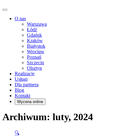
O nas
Warszawa
Łódź
Gdańsk
Kraków
Białystok
Wrocław
Poznań
Szczecin
Olsztyn
Realizacje
Usługi
Dla partnera
Blog
Kontakt
Wycena online
Archiwum: luty, 2024
🔍