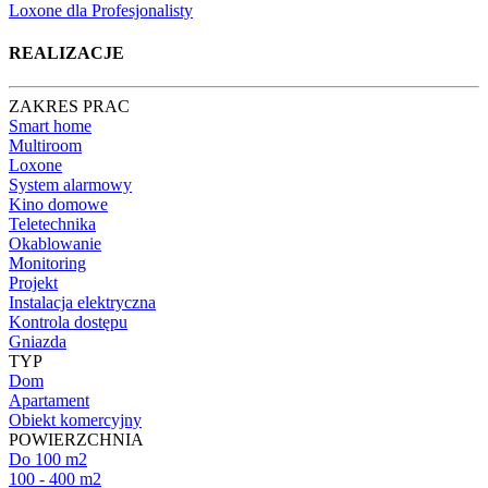
Loxone dla Profesjonalisty
REALIZACJE
ZAKRES PRAC
Smart home
Multiroom
Loxone
System alarmowy
Kino domowe
Teletechnika
Okablowanie
Monitoring
Projekt
Instalacja elektryczna
Kontrola dostępu
Gniazda
TYP
Dom
Apartament
Obiekt komercyjny
POWIERZCHNIA
Do 100 m2
100 - 400 m2