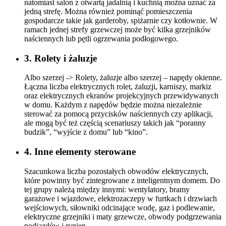
natomiast salon z otwartą jadalnią i kuchnią można uznać za
jedną strefę. Można również pominąć pomieszczenia
gospodarcze takie jak garderoby, spiżarnie czy kotłownie. W
ramach jednej strefy grzewczej może być kilka grzejników
naściennych lub pętli ogrzewania podłogowego.
3. Rolety i żaluzje
Albo szerzej -> Rolety, żaluzje albo szerzej – napędy okienne.
Łączna liczba elektrycznych rolet, żaluzji, karniszy, markiz
oraz elektrycznych ekranów projekcyjnych przewidywanych
w domu. Każdym z napędów będzie można niezależnie
sterować za pomocą przycisków naściennych czy aplikacji,
ale mogą być też częścią scenariuszy takich jak “poranny
budzik”, “wyjście z domu” lub “kino”.
4. Inne elementy sterowane
Szacunkowa liczba pozostałych obwodów elektrycznych,
które powinny być zintegrowane z inteligentnym domem. Do
tej grupy należą między innymi: wentylatory, bramy
garażowe i wjazdowe, elektrozaczepy w furtkach i drzwiach
wejściowych, siłowniki odcinające wodę, gaz i podlewanie,
elektryczne grzejniki i maty grzewcze, obwody podgrzewania
podjazdów i rynien.