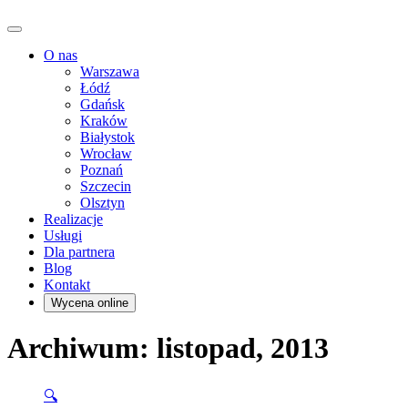
O nas
Warszawa
Łódź
Gdańsk
Kraków
Białystok
Wrocław
Poznań
Szczecin
Olsztyn
Realizacje
Usługi
Dla partnera
Blog
Kontakt
Wycena online
Archiwum: listopad, 2013
🔍