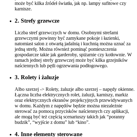
może być kilka źródeł światła, jak np. lampy sufitowe czy
karnisze.
2. Strefy grzewcze
Liczba stref grzewczych w domu. Osobnymi strefami
grzewczymi powinny być zamykane pokoje i łazienki,
natomiast salon z otwartą jadalnią i kuchnią można uznać za
jedną strefę. Można również pominąć pomieszczenia
gospodarcze takie jak garderoby, spiżarnie czy kotłownie. W
ramach jednej strefy grzewczej może być kilka grzejników
naściennych lub pętli ogrzewania podłogowego.
3. Rolety i żaluzje
Albo szerzej -> Rolety, żaluzje albo szerzej – napędy okienne.
Łączna liczba elektrycznych rolet, żaluzji, karniszy, markiz
oraz elektrycznych ekranów projekcyjnych przewidywanych
w domu. Każdym z napędów będzie można niezależnie
sterować za pomocą przycisków naściennych czy aplikacji,
ale mogą być też częścią scenariuszy takich jak “poranny
budzik”, “wyjście z domu” lub “kino”.
4. Inne elementy sterowane