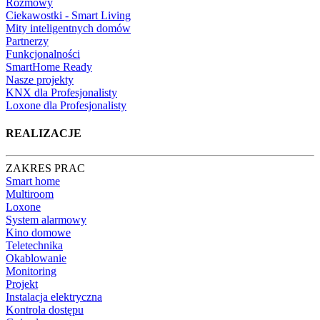
Rozmowy
Ciekawostki - Smart Living
Mity inteligentnych domów
Partnerzy
Funkcjonalności
SmartHome Ready
Nasze projekty
KNX dla Profesjonalisty
Loxone dla Profesjonalisty
REALIZACJE
ZAKRES PRAC
Smart home
Multiroom
Loxone
System alarmowy
Kino domowe
Teletechnika
Okablowanie
Monitoring
Projekt
Instalacja elektryczna
Kontrola dostępu