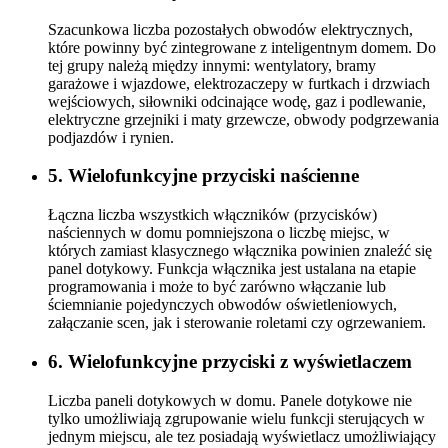
Szacunkowa liczba pozostałych obwodów elektrycznych,
które powinny być zintegrowane z inteligentnym domem. Do
tej grupy należą między innymi: wentylatory, bramy
garażowe i wjazdowe, elektrozaczepy w furtkach i drzwiach
wejściowych, siłowniki odcinające wodę, gaz i podlewanie,
elektryczne grzejniki i maty grzewcze, obwody podgrzewania
podjazdów i rynien.
5. Wielofunkcyjne przyciski naścienne
Łączna liczba wszystkich włączników (przycisków)
naściennych w domu pomniejszona o liczbę miejsc, w
których zamiast klasycznego włącznika powinien znaleźć się
panel dotykowy. Funkcja włącznika jest ustalana na etapie
programowania i może to być zarówno włączanie lub
ściemnianie pojedynczych obwodów oświetleniowych,
załączanie scen, jak i sterowanie roletami czy ogrzewaniem.
6. Wielofunkcyjne przyciski z wyświetlaczem
Liczba paneli dotykowych w domu. Panele dotykowe nie
tylko umożliwiają zgrupowanie wielu funkcji sterujących w
jednym miejscu, ale tez posiadają wyświetlacz umożliwiający