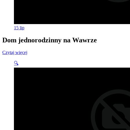
15
lip
Dom jednorodzinny na Wawrze
Czytaj więcej
🔍