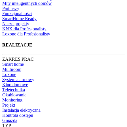
Mity inteligentnych domów
Partnerzy
Funkcjonalności
SmartHome Ready
Nasze projekty
KNX dla Profesjonalisty
Loxone dla Profesjonalisty
REALIZACJE
ZAKRES PRAC
Smart home
Multiroom
Loxone
System alarmowy
Kino domowe
Teletechnika
Okablowanie
Monitoring
Projekt
Instalacja elektryczna
Kontrola dostępu
Gniazda
TYP