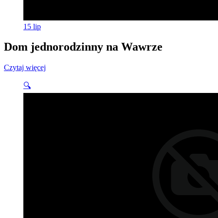
15
lip
Dom jednorodzinny na Wawrze
Czytaj więcej
🔍