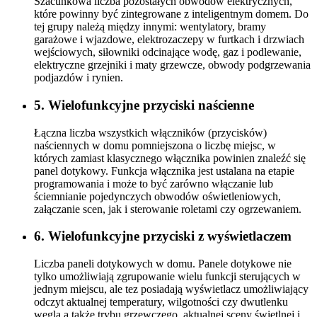
Szacunkowa liczba pozostałych obwodów elektrycznych,
które powinny być zintegrowane z inteligentnym domem. Do
tej grupy należą między innymi: wentylatory, bramy
garażowe i wjazdowe, elektrozaczepy w furtkach i drzwiach
wejściowych, siłowniki odcinające wodę, gaz i podlewanie,
elektryczne grzejniki i maty grzewcze, obwody podgrzewania
podjazdów i rynien.
5. Wielofunkcyjne przyciski naścienne
Łączna liczba wszystkich włączników (przycisków)
naściennych w domu pomniejszona o liczbę miejsc, w
których zamiast klasycznego włącznika powinien znaleźć się
panel dotykowy. Funkcja włącznika jest ustalana na etapie
programowania i może to być zarówno włączanie lub
ściemnianie pojedynczych obwodów oświetleniowych,
załączanie scen, jak i sterowanie roletami czy ogrzewaniem.
6. Wielofunkcyjne przyciski z wyświetlaczem
Liczba paneli dotykowych w domu. Panele dotykowe nie
tylko umożliwiają zgrupowanie wielu funkcji sterujących w
jednym miejscu, ale tez posiadają wyświetlacz umożliwiający
odczyt aktualnej temperatury, wilgotności czy dwutlenku
węgla a także trybu grzewczego, aktualnej sceny świetlnej i