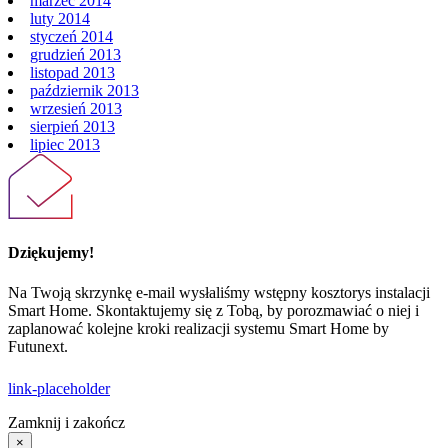
marzec 2014
luty 2014
styczeń 2014
grudzień 2013
listopad 2013
październik 2013
wrzesień 2013
sierpień 2013
lipiec 2013
Dziękujemy!
Na Twoją skrzynkę e-mail wysłaliśmy wstępny kosztorys instalacji
Smart Home. Skontaktujemy się z Tobą, by porozmawiać o niej i
zaplanować kolejne kroki realizacji systemu Smart Home by
Futunext.
link-placeholder
Zamknij i zakończ
×