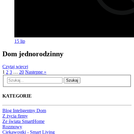
15
lip
Dom jednorodzinny
Czytaj więcej
1
2
3
…
20
Następne »
Szukaj
KATEGORIE
Blog Inteligentny Dom
Z życia firmy
Ze świata SmartHome
Rozmowy
Ciekawostki - Smart Living