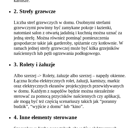
karnisze.
2. Strefy grzewcze
Liczba stref grzewczych w domu. Osobnymi strefami
grzewczymi powinny być zamykane pokoje i łazienki,
natomiast salon z otwartą jadalnią i kuchnią można uznać za
jedną strefę. Można również pominąć pomieszczenia
gospodarcze takie jak garderoby, spiżarnie czy kotłownie. W
ramach jednej strefy grzewczej może być kilka grzejników
naściennych lub pętli ogrzewania podłogowego.
3. Rolety i żaluzje
Albo szerzej -> Rolety, żaluzje albo szerzej – napędy okienne.
Łączna liczba elektrycznych rolet, żaluzji, karniszy, markiz
oraz elektrycznych ekranów projekcyjnych przewidywanych
w domu. Każdym z napędów będzie można niezależnie
sterować za pomocą przycisków naściennych czy aplikacji,
ale mogą być też częścią scenariuszy takich jak “poranny
budzik”, “wyjście z domu” lub “kino”.
4. Inne elementy sterowane