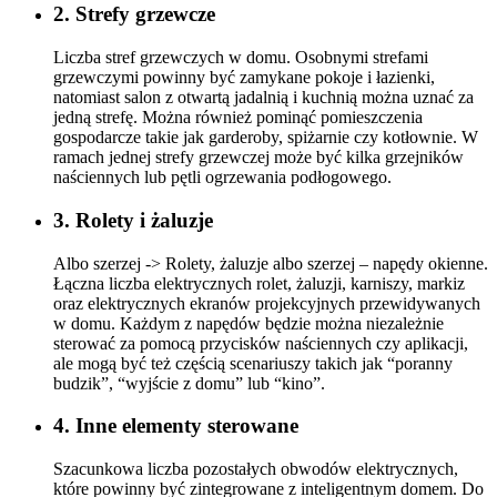
2. Strefy grzewcze
Liczba stref grzewczych w domu. Osobnymi strefami
grzewczymi powinny być zamykane pokoje i łazienki,
natomiast salon z otwartą jadalnią i kuchnią można uznać za
jedną strefę. Można również pominąć pomieszczenia
gospodarcze takie jak garderoby, spiżarnie czy kotłownie. W
ramach jednej strefy grzewczej może być kilka grzejników
naściennych lub pętli ogrzewania podłogowego.
3. Rolety i żaluzje
Albo szerzej -> Rolety, żaluzje albo szerzej – napędy okienne.
Łączna liczba elektrycznych rolet, żaluzji, karniszy, markiz
oraz elektrycznych ekranów projekcyjnych przewidywanych
w domu. Każdym z napędów będzie można niezależnie
sterować za pomocą przycisków naściennych czy aplikacji,
ale mogą być też częścią scenariuszy takich jak “poranny
budzik”, “wyjście z domu” lub “kino”.
4. Inne elementy sterowane
Szacunkowa liczba pozostałych obwodów elektrycznych,
które powinny być zintegrowane z inteligentnym domem. Do