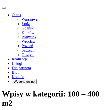
O nas
Warszawa
Łódź
Gdańsk
Kraków
Białystok
Wrocław
Poznań
Szczecin
Olsztyn
Realizacje
Usługi
Dla partnera
Blog
Kontakt
Wycena online
Wpisy w kategorii: 100 – 400
m2