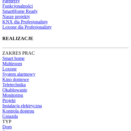
Partnerzy
Funkcjonalności
SmartHome Ready
Nasze projekty
KNX dla Profesjonalisty
Loxone dla Profesjonalisty
REALIZACJE
ZAKRES PRAC
Smart home
Multiroom
Loxone
System alarmowy
Kino domowe
Teletechnika
Okablowanie
Monitoring
Projekt
Instalacja elektryczna
Kontrola dostępu
Gniazda
TYP
Dom