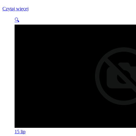
Czytaj więcej
🔍
15
lip