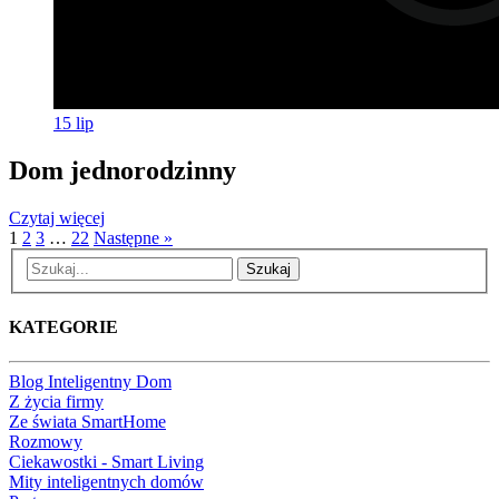
15
lip
Dom jednorodzinny
Czytaj więcej
1
2
3
…
22
Następne »
Szukaj
KATEGORIE
Blog Inteligentny Dom
Z życia firmy
Ze świata SmartHome
Rozmowy
Ciekawostki - Smart Living
Mity inteligentnych domów