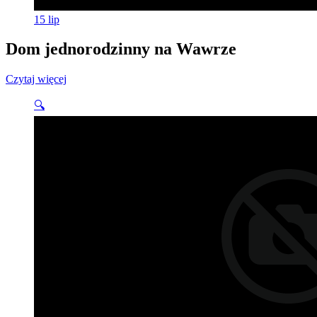
15
lip
Dom jednorodzinny na Wawrze
Czytaj więcej
🔍