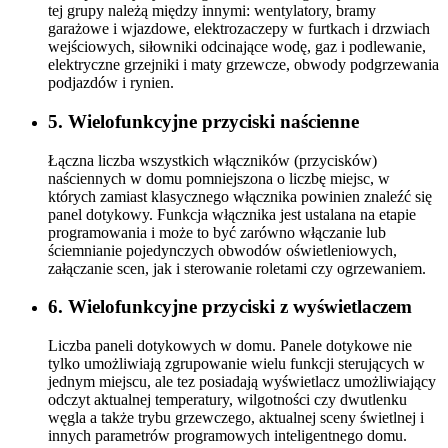
tej grupy należą między innymi: wentylatory, bramy
garażowe i wjazdowe, elektrozaczepy w furtkach i drzwiach
wejściowych, siłowniki odcinające wodę, gaz i podlewanie,
elektryczne grzejniki i maty grzewcze, obwody podgrzewania
podjazdów i rynien.
5. Wielofunkcyjne przyciski naścienne
Łączna liczba wszystkich włączników (przycisków)
naściennych w domu pomniejszona o liczbę miejsc, w
których zamiast klasycznego włącznika powinien znaleźć się
panel dotykowy. Funkcja włącznika jest ustalana na etapie
programowania i może to być zarówno włączanie lub
ściemnianie pojedynczych obwodów oświetleniowych,
załączanie scen, jak i sterowanie roletami czy ogrzewaniem.
6. Wielofunkcyjne przyciski z wyświetlaczem
Liczba paneli dotykowych w domu. Panele dotykowe nie
tylko umożliwiają zgrupowanie wielu funkcji sterujących w
jednym miejscu, ale tez posiadają wyświetlacz umożliwiający
odczyt aktualnej temperatury, wilgotności czy dwutlenku
węgla a także trybu grzewczego, aktualnej sceny świetlnej i
innych parametrów programowych inteligentnego domu.