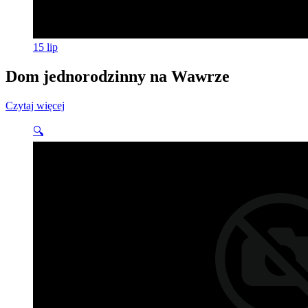
15
lip
Dom jednorodzinny na Wawrze
Czytaj więcej
🔍