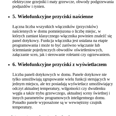
wejściowych, siłowniki odcinające wodę, gaz i podlewanie,
elektryczne grzejniki i maty grzewcze, obwody podgrzewania
podjazdów i rynien.
5. Wielofunkcyjne przyciski naścienne
Łączna liczba wszystkich włączników (przycisków)
naściennych w domu pomniejszona o liczbę miejsc, w
których zamiast klasycznego włącznika powinien znaleźć się
panel dotykowy. Funkcja włącznika jest ustalana na etapie
programowania i może to być zarówno włączanie lub
ściemnianie pojedynczych obwodów oświetleniowych,
załączanie scen, jak i sterowanie roletami czy ogrzewaniem.
6. Wielofunkcyjne przyciski z wyświetlaczem
Liczba paneli dotykowych w domu. Panele dotykowe nie
tylko umożliwiają zgrupowanie wielu funkcji sterujących w
jednym miejscu, ale tez posiadają wyświetlacz umożliwiający
odczyt aktualnej temperatury, wilgotności czy dwutlenku
węgla a także trybu grzewczego, aktualnej sceny świetlnej i
innych parametrów programowych inteligentnego domu.
Ponadto panele wyposażone są w wewnętrzny czujnik
temperatury.