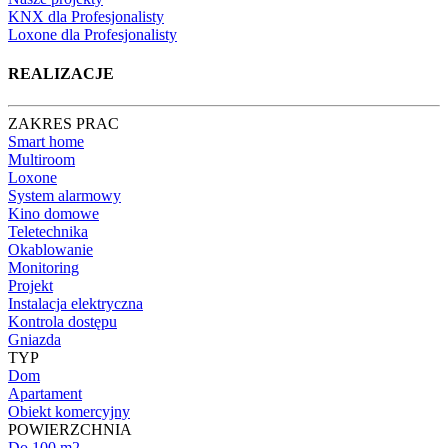
Nasze projekty
KNX dla Profesjonalisty
Loxone dla Profesjonalisty
REALIZACJE
ZAKRES PRAC
Smart home
Multiroom
Loxone
System alarmowy
Kino domowe
Teletechnika
Okablowanie
Monitoring
Projekt
Instalacja elektryczna
Kontrola dostępu
Gniazda
TYP
Dom
Apartament
Obiekt komercyjny
POWIERZCHNIA