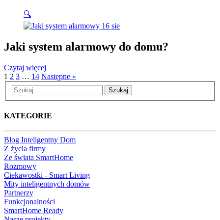
Czytaj więcej
🔍
16
sie
Jaki system alarmowy do domu?
Czytaj więcej
1
2
3
…
14
Następne »
Szukaj
KATEGORIE
Blog Inteligentny Dom
Z życia firmy
Ze świata SmartHome
Rozmowy
Ciekawostki - Smart Living
Mity inteligentnych domów
Partnerzy
Funkcjonalności
SmartHome Ready