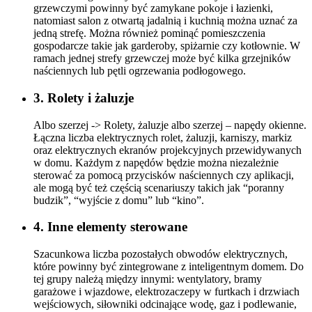
Liczba stref grzewczych w domu. Osobnymi strefami
grzewczymi powinny być zamykane pokoje i łazienki,
natomiast salon z otwartą jadalnią i kuchnią można uznać za
jedną strefę. Można również pominąć pomieszczenia
gospodarcze takie jak garderoby, spiżarnie czy kotłownie. W
ramach jednej strefy grzewczej może być kilka grzejników
naściennych lub pętli ogrzewania podłogowego.
3. Rolety i żaluzje
Albo szerzej -> Rolety, żaluzje albo szerzej – napędy okienne.
Łączna liczba elektrycznych rolet, żaluzji, karniszy, markiz
oraz elektrycznych ekranów projekcyjnych przewidywanych
w domu. Każdym z napędów będzie można niezależnie
sterować za pomocą przycisków naściennych czy aplikacji,
ale mogą być też częścią scenariuszy takich jak “poranny
budzik”, “wyjście z domu” lub “kino”.
4. Inne elementy sterowane
Szacunkowa liczba pozostałych obwodów elektrycznych,
które powinny być zintegrowane z inteligentnym domem. Do
tej grupy należą między innymi: wentylatory, bramy
garażowe i wjazdowe, elektrozaczepy w furtkach i drzwiach