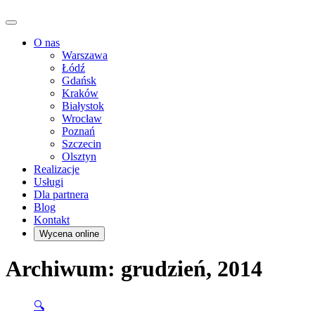
O nas
Warszawa
Łódź
Gdańsk
Kraków
Białystok
Wrocław
Poznań
Szczecin
Olsztyn
Realizacje
Usługi
Dla partnera
Blog
Kontakt
Wycena online
Archiwum: grudzień, 2014
🔍