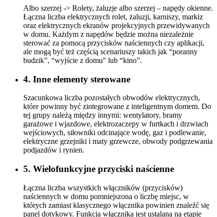
Albo szerzej -> Rolety, żaluzje albo szerzej – napędy okienne.
Łączna liczba elektrycznych rolet, żaluzji, karniszy, markiz
oraz elektrycznych ekranów projekcyjnych przewidywanych
w domu. Każdym z napędów będzie można niezależnie
sterować za pomocą przycisków naściennych czy aplikacji,
ale mogą być też częścią scenariuszy takich jak “poranny
budzik”, “wyjście z domu” lub “kino”.
4. Inne elementy sterowane
Szacunkowa liczba pozostałych obwodów elektrycznych,
które powinny być zintegrowane z inteligentnym domem. Do
tej grupy należą między innymi: wentylatory, bramy
garażowe i wjazdowe, elektrozaczepy w furtkach i drzwiach
wejściowych, siłowniki odcinające wodę, gaz i podlewanie,
elektryczne grzejniki i maty grzewcze, obwody podgrzewania
podjazdów i rynien.
5. Wielofunkcyjne przyciski naścienne
Łączna liczba wszystkich włączników (przycisków)
naściennych w domu pomniejszona o liczbę miejsc, w
których zamiast klasycznego włącznika powinien znaleźć się
panel dotykowy. Funkcja włącznika jest ustalana na etapie