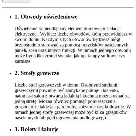
1. Obwody oświetleniowe
Oświetlenie to nieodłączny element domowej instalacji
elektrycznej. Wybierz liczbę obwodów, którą przewidujesz w
swoim domu. Każdym z tych obwodów będziesz mógł
bezpośrednio sterować za pomocą przycisków naściennych,
paneli, scen oraz innych funkcji. W ramach jednego obwodu
może być kilka źródeł światła, jak np. lampy sufitowe czy
karnisze.
2. Strefy grzewcze
Liczba stref grzewczych w domu. Osobnymi strefami
grzewczymi powinny być zamykane pokoje i łazienki,
natomiast salon z otwartą jadalnią i kuchnią można uznać za
jedną strefę. Można również pominąć pomieszczenia
gospodarcze takie jak garderoby, spiżarnie czy kotłownie. W
ramach jednej strefy grzewczej może być kilka grzejników
naściennych lub pętli ogrzewania podłogowego.
3. Rolety i żaluzje