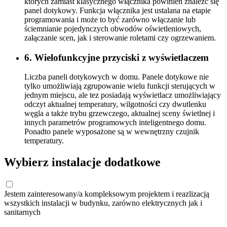
których zamiast klasycznego włącznika powinien znaleźć się
panel dotykowy. Funkcja włącznika jest ustalana na etapie
programowania i może to być zarówno włączanie lub
ściemnianie pojedynczych obwodów oświetleniowych,
załączanie scen, jak i sterowanie roletami czy ogrzewaniem.
6. Wielofunkcyjne przyciski z wyświetlaczem
Liczba paneli dotykowych w domu. Panele dotykowe nie
tylko umożliwiają zgrupowanie wielu funkcji sterujących w
jednym miejscu, ale tez posiadają wyświetlacz umożliwiający
odczyt aktualnej temperatury, wilgotności czy dwutlenku
węgla a także trybu grzewczego, aktualnej sceny świetlnej i
innych parametrów programowych inteligentnego domu.
Ponadto panele wyposażone są w wewnętrzny czujnik
temperatury.
Wybierz instalacje dodatkowe
Jestem zainteresowany/a kompleksowym projektem i reazlizacją
wszystkich instalacji w budynku, zarówno elektrycznych jak i
sanitarnych