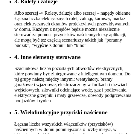
3. Rolety i żaluzje
Albo szerzej -> Rolety, żaluzje albo szerzej – napędy okienne.
Łączna liczba elektrycznych rolet, żaluzji, karniszy, markiz
oraz elektrycznych ekranów projekcyjnych przewidywanych
w domu. Każdym z napędów będzie można niezależnie
sterować za pomocą przycisków naściennych czy aplikacji,
ale mogą być też częścią scenariuszy takich jak “poranny
budzik”, “wyjście z domu” lub “kino”.
4. Inne elementy sterowane
Szacunkowa liczba pozostałych obwodów elektrycznych,
które powinny być zintegrowane z inteligentnym domem. Do
tej grupy należą między innymi: wentylatory, bramy
garażowe i wjazdowe, elektrozaczepy w furtkach i drzwiach
wejściowych, siłowniki odcinające wodę, gaz i podlewanie,
elektryczne grzejniki i maty grzewcze, obwody podgrzewania
podjazdów i rynien.
5. Wielofunkcyjne przyciski naścienne
Łączna liczba wszystkich włączników (przycisków)
naściennych w domu pomniejszona o liczbę miejsc, w