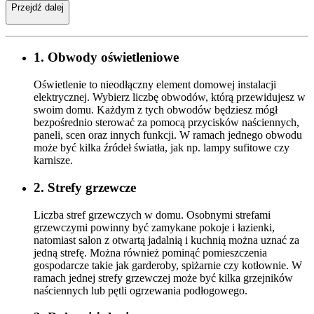
Przejdź dalej
1. Obwody oświetleniowe
Oświetlenie to nieodłączny element domowej instalacji
elektrycznej. Wybierz liczbę obwodów, którą przewidujesz w
swoim domu. Każdym z tych obwodów będziesz mógł
bezpośrednio sterować za pomocą przycisków naściennych,
paneli, scen oraz innych funkcji. W ramach jednego obwodu
może być kilka źródeł światła, jak np. lampy sufitowe czy
karnisze.
2. Strefy grzewcze
Liczba stref grzewczych w domu. Osobnymi strefami
grzewczymi powinny być zamykane pokoje i łazienki,
natomiast salon z otwartą jadalnią i kuchnią można uznać za
jedną strefę. Można również pominąć pomieszczenia
gospodarcze takie jak garderoby, spiżarnie czy kotłownie. W
ramach jednej strefy grzewczej może być kilka grzejników
naściennych lub pętli ogrzewania podłogowego.