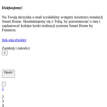
Dziękujemy!
Na Twoją skrzynkę e-mail wysłaliśmy wstępny kosztorys instalacji
Smart Home. Skontaktujemy się z Tobą, by porozmawiać o niej i
zaplanować kolejne kroki realizacji systemu Smart Home by
Futunext.
link-placeholder
Zamknij i zakończ
×
Opuść
1
2
3
4