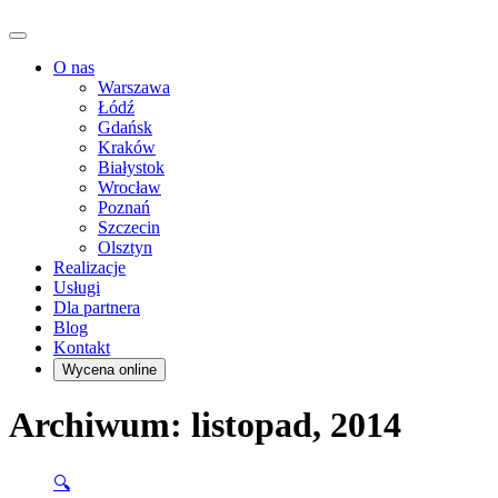
O nas
Warszawa
Łódź
Gdańsk
Kraków
Białystok
Wrocław
Poznań
Szczecin
Olsztyn
Realizacje
Usługi
Dla partnera
Blog
Kontakt
Wycena online
Archiwum: listopad, 2014
🔍