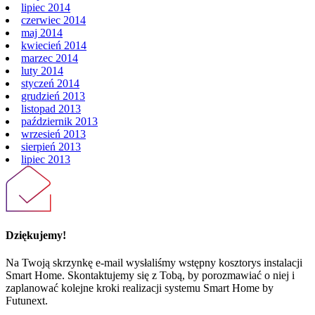
lipiec 2014
czerwiec 2014
maj 2014
kwiecień 2014
marzec 2014
luty 2014
styczeń 2014
grudzień 2013
listopad 2013
październik 2013
wrzesień 2013
sierpień 2013
lipiec 2013
Dziękujemy!
Na Twoją skrzynkę e-mail wysłaliśmy wstępny kosztorys instalacji
Smart Home. Skontaktujemy się z Tobą, by porozmawiać o niej i
zaplanować kolejne kroki realizacji systemu Smart Home by
Futunext.