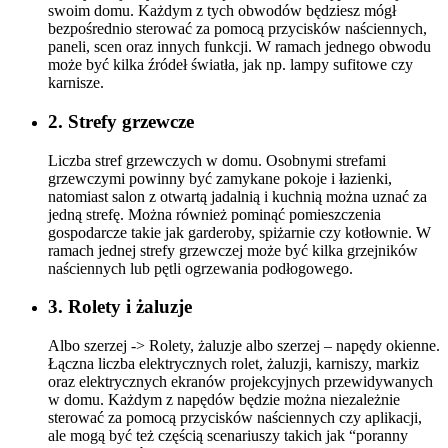
swoim domu. Każdym z tych obwodów będziesz mógł
bezpośrednio sterować za pomocą przycisków naściennych,
paneli, scen oraz innych funkcji. W ramach jednego obwodu
może być kilka źródeł światła, jak np. lampy sufitowe czy
karnisze.
2. Strefy grzewcze
Liczba stref grzewczych w domu. Osobnymi strefami
grzewczymi powinny być zamykane pokoje i łazienki,
natomiast salon z otwartą jadalnią i kuchnią można uznać za
jedną strefę. Można również pominąć pomieszczenia
gospodarcze takie jak garderoby, spiżarnie czy kotłownie. W
ramach jednej strefy grzewczej może być kilka grzejników
naściennych lub pętli ogrzewania podłogowego.
3. Rolety i żaluzje
Albo szerzej -> Rolety, żaluzje albo szerzej – napędy okienne.
Łączna liczba elektrycznych rolet, żaluzji, karniszy, markiz
oraz elektrycznych ekranów projekcyjnych przewidywanych
w domu. Każdym z napędów będzie można niezależnie
sterować za pomocą przycisków naściennych czy aplikacji,
ale mogą być też częścią scenariuszy takich jak “poranny