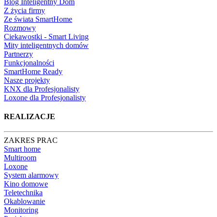
Blog Inteligentny Dom
Z życia firmy
Ze świata SmartHome
Rozmowy
Ciekawostki - Smart Living
Mity inteligentnych domów
Partnerzy
Funkcjonalności
SmartHome Ready
Nasze projekty
KNX dla Profesjonalisty
Loxone dla Profesjonalisty
REALIZACJE
ZAKRES PRAC
Smart home
Multiroom
Loxone
System alarmowy
Kino domowe
Teletechnika
Okablowanie
Monitoring