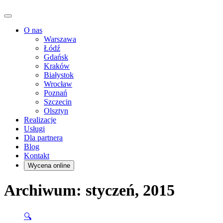
O nas
Warszawa
Łódź
Gdańsk
Kraków
Białystok
Wrocław
Poznań
Szczecin
Olsztyn
Realizacje
Usługi
Dla partnera
Blog
Kontakt
Wycena online
Archiwum: styczeń, 2015
🔍