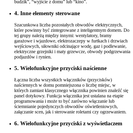
budzik”, “wyjście z domu” lub “kino”.
4. Inne elementy sterowane
Szacunkowa liczba pozostałych obwodów elektrycznych,
które powinny być zintegrowane z inteligentnym domem. Do
tej grupy należą między innymi: wentylatory, bramy
garażowe i wjazdowe, elektrozaczepy w furtkach i drzwiach
wejściowych, siłowniki odcinające wodę, gaz i podlewanie,
elektryczne grzejniki i maty grzewcze, obwody podgrzewania
podjazdów i rynien.
5. Wielofunkcyjne przyciski naścienne
Łączna liczba wszystkich włączników (przycisków)
naściennych w domu pomniejszona o liczbę miejsc, w
których zamiast klasycznego włącznika powinien znaleźć się
panel dotykowy. Funkcja włącznika jest ustalana na etapie
programowania i może to być zarówno włączanie lub
ściemnianie pojedynczych obwodów oświetleniowych,
załączanie scen, jak i sterowanie roletami czy ogrzewaniem.
6. Wielofunkcyjne przyciski z wyświetlaczem