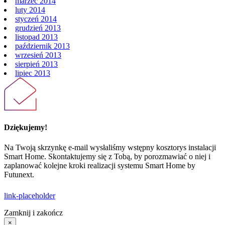
marzec 2014
luty 2014
styczeń 2014
grudzień 2013
listopad 2013
październik 2013
wrzesień 2013
sierpień 2013
lipiec 2013
Dziękujemy!
Na Twoją skrzynkę e-mail wysłaliśmy wstępny kosztorys instalacji
Smart Home. Skontaktujemy się z Tobą, by porozmawiać o niej i
zaplanować kolejne kroki realizacji systemu Smart Home by
Futunext.
link-placeholder
Zamknij i zakończ
×