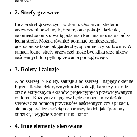
karnisze.
2. Strefy grzewcze
Liczba stref grzewczych w domu. Osobnymi strefami
grzewczymi powinny być zamykane pokoje i łazienki,
natomiast salon z otwartą jadalnią i kuchnią można uznać za
jedną strefę. Można również pominąć pomieszczenia
gospodarcze takie jak garderoby, spiżarnie czy kotłownie. W
ramach jednej strefy grzewczej może być kilka grzejników
naściennych lub pętli ogrzewania podłogowego.
3. Rolety i żaluzje
Albo szerzej -> Rolety, żaluzje albo szerzej – napędy okienne.
Łączna liczba elektrycznych rolet, żaluzji, karniszy, markiz
oraz elektrycznych ekranów projekcyjnych przewidywanych
w domu. Każdym z napędów będzie można niezależnie
sterować za pomocą przycisków naściennych czy aplikacji,
ale mogą być też częścią scenariuszy takich jak “poranny
budzik”, “wyjście z domu” lub “kino”.
4. Inne elementy sterowane