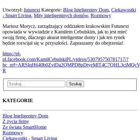
Utworzył:
futunext
Kategorie:
Blog Inteligentny Dom
,
Ciekawostki
- Smart Living
,
Mity inteligentnych domów
,
Rozmowy
Mariusz Morycz, zarządzający oddziałem krakowskim Futunext
opowiada w wywiadzie z Kamilem Cebulskim, jak to jest mieć
swoją firmę, dlaczego akurat inteligentne domy i jak ten rynek
będzie rozwijał się w przyszłości. Zapraszamy do obejrzenia!
https://pl-
pl.facebook.com/KamilCebulskiPL/videos/530795750781717/?
hc_ref=ARSIqH640b0ZviDa2QMPD8pDtyeMlT4C7QHL3ciMQcVnG
R
Szukaj
KATEGORIE
Blog Inteligentny Dom
Z życia firmy
Ze świata SmartHome
Rozmowy
Ciekawostki - Smart Living