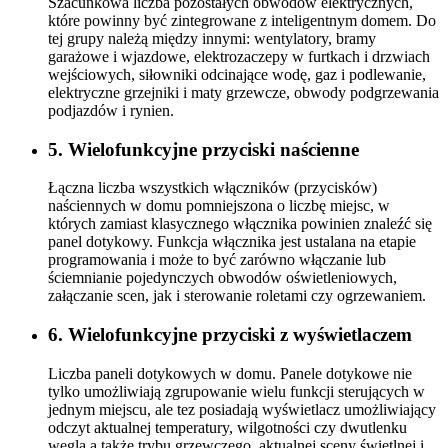
Szacunkowa liczba pozostałych obwodów elektrycznych,
które powinny być zintegrowane z inteligentnym domem. Do
tej grupy należą między innymi: wentylatory, bramy
garażowe i wjazdowe, elektrozaczepy w furtkach i drzwiach
wejściowych, siłowniki odcinające wodę, gaz i podlewanie,
elektryczne grzejniki i maty grzewcze, obwody podgrzewania
podjazdów i rynien.
5. Wielofunkcyjne przyciski naścienne
Łączna liczba wszystkich włączników (przycisków)
naściennych w domu pomniejszona o liczbę miejsc, w
których zamiast klasycznego włącznika powinien znaleźć się
panel dotykowy. Funkcja włącznika jest ustalana na etapie
programowania i może to być zarówno włączanie lub
ściemnianie pojedynczych obwodów oświetleniowych,
załączanie scen, jak i sterowanie roletami czy ogrzewaniem.
6. Wielofunkcyjne przyciski z wyświetlaczem
Liczba paneli dotykowych w domu. Panele dotykowe nie
tylko umożliwiają zgrupowanie wielu funkcji sterujących w
jednym miejscu, ale tez posiadają wyświetlacz umożliwiający
odczyt aktualnej temperatury, wilgotności czy dwutlenku
węgla a także trybu grzewczego, aktualnej sceny świetlnej i