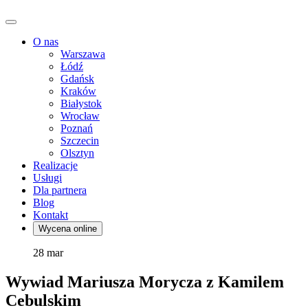
O nas
Warszawa
Łódź
Gdańsk
Kraków
Białystok
Wrocław
Poznań
Szczecin
Olsztyn
Realizacje
Usługi
Dla partnera
Blog
Kontakt
Wycena online
28
mar
Wywiad Mariusza Morycza z Kamilem
Cebulskim