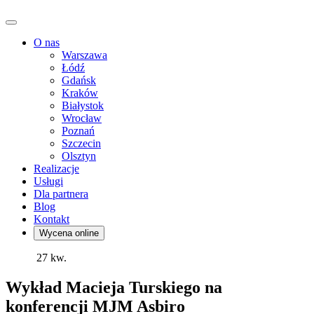
O nas
Warszawa
Łódź
Gdańsk
Kraków
Białystok
Wrocław
Poznań
Szczecin
Olsztyn
Realizacje
Usługi
Dla partnera
Blog
Kontakt
Wycena online
27
kw.
Wykład Macieja Turskiego na
konferencji MJM Asbiro