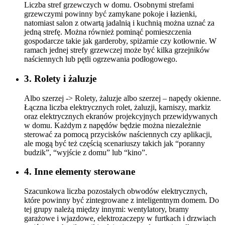
Liczba stref grzewczych w domu. Osobnymi strefami
grzewczymi powinny być zamykane pokoje i łazienki,
natomiast salon z otwartą jadalnią i kuchnią można uznać za
jedną strefę. Można również pominąć pomieszczenia
gospodarcze takie jak garderoby, spiżarnie czy kotłownie. W
ramach jednej strefy grzewczej może być kilka grzejników
naściennych lub pętli ogrzewania podłogowego.
3. Rolety i żaluzje
Albo szerzej -> Rolety, żaluzje albo szerzej – napędy okienne.
Łączna liczba elektrycznych rolet, żaluzji, karniszy, markiz
oraz elektrycznych ekranów projekcyjnych przewidywanych
w domu. Każdym z napędów będzie można niezależnie
sterować za pomocą przycisków naściennych czy aplikacji,
ale mogą być też częścią scenariuszy takich jak “poranny
budzik”, “wyjście z domu” lub “kino”.
4. Inne elementy sterowane
Szacunkowa liczba pozostałych obwodów elektrycznych,
które powinny być zintegrowane z inteligentnym domem. Do
tej grupy należą między innymi: wentylatory, bramy
garażowe i wjazdowe, elektrozaczepy w furtkach i drzwiach