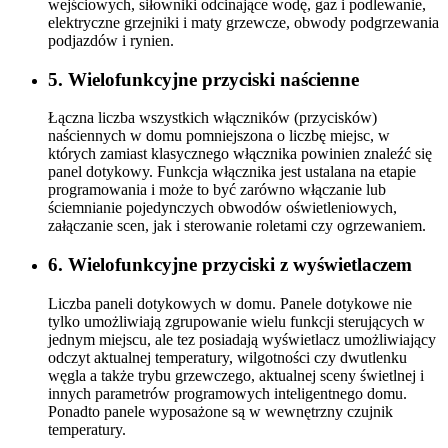
wejściowych, siłowniki odcinające wodę, gaz i podlewanie,
elektryczne grzejniki i maty grzewcze, obwody podgrzewania
podjazdów i rynien.
5. Wielofunkcyjne przyciski naścienne
Łączna liczba wszystkich włączników (przycisków)
naściennych w domu pomniejszona o liczbę miejsc, w
których zamiast klasycznego włącznika powinien znaleźć się
panel dotykowy. Funkcja włącznika jest ustalana na etapie
programowania i może to być zarówno włączanie lub
ściemnianie pojedynczych obwodów oświetleniowych,
załączanie scen, jak i sterowanie roletami czy ogrzewaniem.
6. Wielofunkcyjne przyciski z wyświetlaczem
Liczba paneli dotykowych w domu. Panele dotykowe nie
tylko umożliwiają zgrupowanie wielu funkcji sterujących w
jednym miejscu, ale tez posiadają wyświetlacz umożliwiający
odczyt aktualnej temperatury, wilgotności czy dwutlenku
węgla a także trybu grzewczego, aktualnej sceny świetlnej i
innych parametrów programowych inteligentnego domu.
Ponadto panele wyposażone są w wewnętrzny czujnik
temperatury.