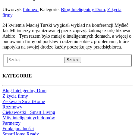
Utworzył:
futunext
Kategorie:
Blog Inteligentny Dom
,
Z życia
firmy
24 kwietnia Maciej Turski wygłosił wykład na konferencji Myśleć
Jak Milionerzy organizowanej przez zaprzyjaźnioną szkołę biznesu
Asbiro. Tym razem było mniej o inteligentnych domach, a więcej o
budowaniu firmy od podstaw i radzeniu sobie z problemami, które
napotyka na swojej drodze każdy początkujący przedsiębiorca.
Szukaj
KATEGORIE
Blog Inteligentny Dom
Z życia firmy
Ze świata SmartHome
Rozmowy
Ciekawostki - Smart Living
Mity inteligentnych domów
Partnerzy
Funkcjonalności
SmartHome Ready