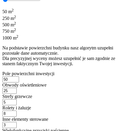
2
50 m
2
250 m
2
500 m
2
750 m
2
1000 m
Na podstawie powierzchni budynku nasz algorytm uzupełni
pozostałe dane automatycznie.
Dla precyzyjnej wyceny możesz uzupełnić je sam zgodnie ze
stanem faktycznym Twojej inwestycji.
Pole powierzchni inwestycji
Obwody oświetleniowe
Strefy grzewcze
Rolety i żaluzje
Inne elementy sterowane
Wielofunkcyjne przyciski naścienne