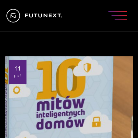
11
paź