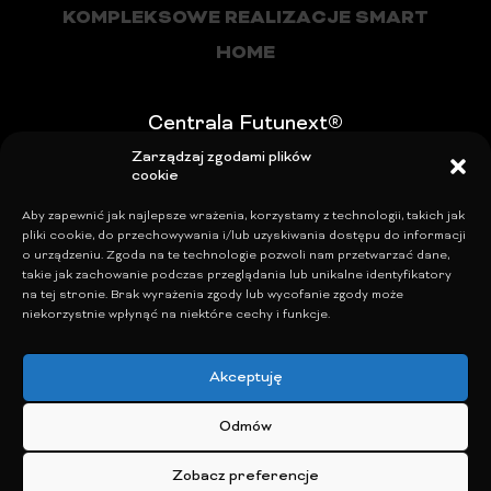
KOMPLEKSOWE REALIZACJE SMART
HOME
Centrala Futunext®
Zarządzaj zgodami plików
Tel. +48 22 100 26 10
cookie
Mail:
office@futunext.com
Aby zapewnić jak najlepsze wrażenia, korzystamy z technologii, takich jak
Blog
pliki cookie, do przechowywania i/lub uzyskiwania dostępu do informacji
o urządzeniu. Zgoda na te technologie pozwoli nam przetwarzać dane,
Polityka Prywatności
takie jak zachowanie podczas przeglądania lub unikalne identyfikatory
Polityka plików cookies (EU)
na tej stronie. Brak wyrażenia zgody lub wycofanie zgody może
niekorzystnie wpłynąć na niektóre cechy i funkcje.
Akceptuję
© Futunext 2020 - 2026 Wszystkie prawa
Odmów
zastrzeżone
Zobacz preferencje