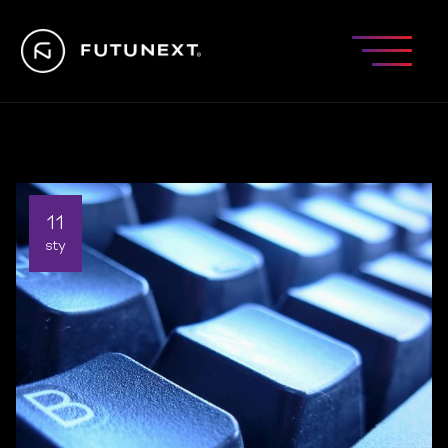
11
sty