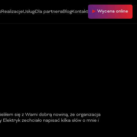
Wycena online
s
Realizacje
Usługi
Dla partnera
Blog
Kontakt
ieliłem się z Wami dobrą nowiną, że organizacja
lektryk zechciało napisać kilka słów o mnie i