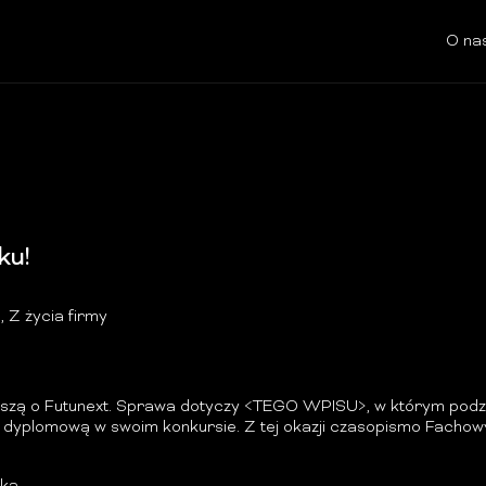
O na
ku!
m
,
Z życia firmy
szą o Futunext. Sprawa dotyczy
<TEGO WPISU>
, w którym podz
 dyplomową w swoim konkursie. Z tej okazji czasopismo Fachowy E