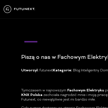
01
lip
Piszą o nas w Fachowym Elektry
Utworzył:
futunext
Kategorie:
Blog Inteligentny Do
Tymczasem w najnowszym
Fachowym Elektryku
pi
KNX Polska
zechciała nagrodzić mnie i moją pracę
Futunext, co niewątpliwie jest mi bardzo miłe.