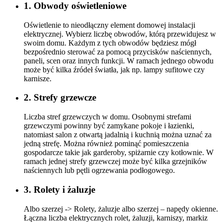
1. Obwody oświetleniowe
Oświetlenie to nieodłączny element domowej instalacji
elektrycznej. Wybierz liczbę obwodów, którą przewidujesz w
swoim domu. Każdym z tych obwodów będziesz mógł
bezpośrednio sterować za pomocą przycisków naściennych,
paneli, scen oraz innych funkcji. W ramach jednego obwodu
może być kilka źródeł światła, jak np. lampy sufitowe czy
karnisze.
2. Strefy grzewcze
Liczba stref grzewczych w domu. Osobnymi strefami
grzewczymi powinny być zamykane pokoje i łazienki,
natomiast salon z otwartą jadalnią i kuchnią można uznać za
jedną strefę. Można również pominąć pomieszczenia
gospodarcze takie jak garderoby, spiżarnie czy kotłownie. W
ramach jednej strefy grzewczej może być kilka grzejników
naściennych lub pętli ogrzewania podłogowego.
3. Rolety i żaluzje
Albo szerzej -> Rolety, żaluzje albo szerzej – napędy okienne.
Łączna liczba elektrycznych rolet, żaluzji, karniszy, markiz