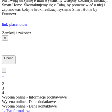
Na Twoją skrzynkę e-mail wysłaliśmy wstępny kosztorys instalacji
Smart Home. Skontaktujemy się z Tobą, by porozmawiać o niej i
zaplanować kolejne kroki realizacji systemu Smart Home by
Futunext.
link-placeholder
Zamknij i zakończ
×
Opuść
1
2
3
4
Wycena online - Informacje podstawowe
Wycena online - Dane dodatkowe
Wycena online - Dane kontaktowe
1. Typ formularza