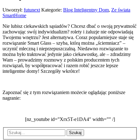
Utworzył:
futunext
Kategorie:
Blog Inteligentny Dom
,
Ze świata
SmartHome
Nie lubisz ciekawskich sąsiadów? Chcesz dbać o swoją prywatność
zachowując swój indywidualizm? rolety i żaluzje nie odpowiadają
Twojemu wnętrzu? Jest alternatywa. Coraz popularniejsze staje się
rozwiązanie Smart Glass – szyba, którą można „ściemniacz” –
uczynić mleczną i nieprzepuszczalną. Niedawno rozwiązanie to
można było traktować jedynie jako ciekawostkę, ale – zdradzimy
Wam – prowadzimy rozmowy z polskim producentem tych
rozwiązań, by współpracować i razem robić jeszcze lepsze
inteligentne domy! Szczegóły wkrótce!
Zapoznać się z tym rozwiązaniem możecie oglądając poniższe
nagranie:
[nz_youtube id=”Xrx5T-e1DA4″ width=”” /]
Szukaj