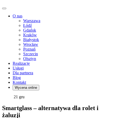
O nas
Warszawa
Łódź
Gdańsk
Kraków
Białystok
Wrocław
Poznań
Szczecin
Olsztyn
Realizacje
Usługi
Dla partnera
Blog
Kontakt
Wycena online
21
gru
Smartglass – alternatywa dla rolet i
żaluzji