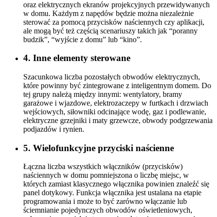
oraz elektrycznych ekranów projekcyjnych przewidywanych
w domu. Każdym z napędów będzie można niezależnie
sterować za pomocą przycisków naściennych czy aplikacji,
ale mogą być też częścią scenariuszy takich jak “poranny
budzik”, “wyjście z domu” lub “kino”.
4. Inne elementy sterowane
Szacunkowa liczba pozostałych obwodów elektrycznych,
które powinny być zintegrowane z inteligentnym domem. Do
tej grupy należą między innymi: wentylatory, bramy
garażowe i wjazdowe, elektrozaczepy w furtkach i drzwiach
wejściowych, siłowniki odcinające wodę, gaz i podlewanie,
elektryczne grzejniki i maty grzewcze, obwody podgrzewania
podjazdów i rynien.
5. Wielofunkcyjne przyciski naścienne
Łączna liczba wszystkich włączników (przycisków)
naściennych w domu pomniejszona o liczbę miejsc, w
których zamiast klasycznego włącznika powinien znaleźć się
panel dotykowy. Funkcja włącznika jest ustalana na etapie
programowania i może to być zarówno włączanie lub
ściemnianie pojedynczych obwodów oświetleniowych,