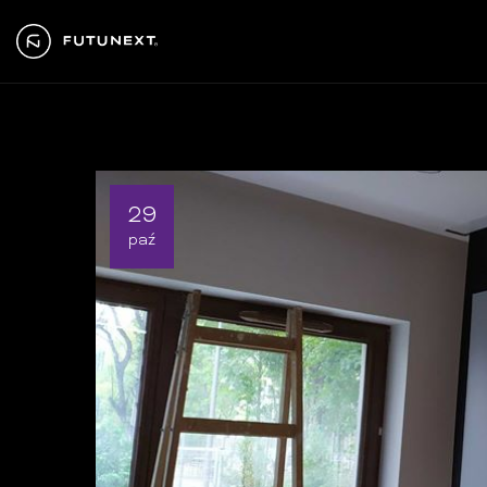
29
paź