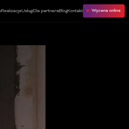
Wycena online
s
Realizacje
Usługi
Dla partnera
Blog
Kontakt