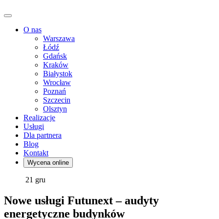
O nas
Warszawa
Łódź
Gdańsk
Kraków
Białystok
Wrocław
Poznań
Szczecin
Olsztyn
Realizacje
Usługi
Dla partnera
Blog
Kontakt
Wycena online
21
gru
Nowe usługi Futunext – audyty
energetyczne budynków