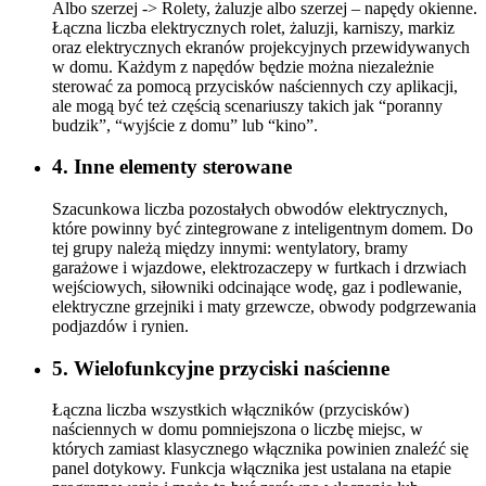
Albo szerzej -> Rolety, żaluzje albo szerzej – napędy okienne.
Łączna liczba elektrycznych rolet, żaluzji, karniszy, markiz
oraz elektrycznych ekranów projekcyjnych przewidywanych
w domu. Każdym z napędów będzie można niezależnie
sterować za pomocą przycisków naściennych czy aplikacji,
ale mogą być też częścią scenariuszy takich jak “poranny
budzik”, “wyjście z domu” lub “kino”.
4. Inne elementy sterowane
Szacunkowa liczba pozostałych obwodów elektrycznych,
które powinny być zintegrowane z inteligentnym domem. Do
tej grupy należą między innymi: wentylatory, bramy
garażowe i wjazdowe, elektrozaczepy w furtkach i drzwiach
wejściowych, siłowniki odcinające wodę, gaz i podlewanie,
elektryczne grzejniki i maty grzewcze, obwody podgrzewania
podjazdów i rynien.
5. Wielofunkcyjne przyciski naścienne
Łączna liczba wszystkich włączników (przycisków)
naściennych w domu pomniejszona o liczbę miejsc, w
których zamiast klasycznego włącznika powinien znaleźć się
panel dotykowy. Funkcja włącznika jest ustalana na etapie