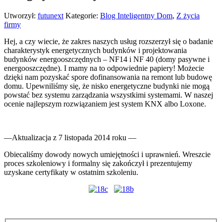
Utworzył:
futunext
Kategorie:
Blog Inteligentny Dom
,
Z życia
firmy
Hej, a czy wiecie, że zakres naszych usług rozszerzył się o badanie
charakterystyk energetycznych budynków i projektowania
budynków energooszczędnych – NF14 i NF 40 (domy pasywne i
energooszczędne). I mamy na to odpowiednie papiery! Możecie
dzięki nam pozyskać spore dofinansowania na remont lub budowę
domu. Upewniliśmy się, że nisko energetyczne budynki nie mogą
powstać bez systemu zarządzania wszystkimi systemami. W naszej
ocenie najlepszym rozwiązaniem jest system KNX albo Loxone.
—Aktualizacja z 7 listopada 2014 roku —
Obiecaliśmy dowody nowych umiejętności i uprawnień. Wreszcie
proces szkoleniowy i formalny się zakończył i prezentujemy
uzyskane certyfikaty w ostatnim szkoleniu.