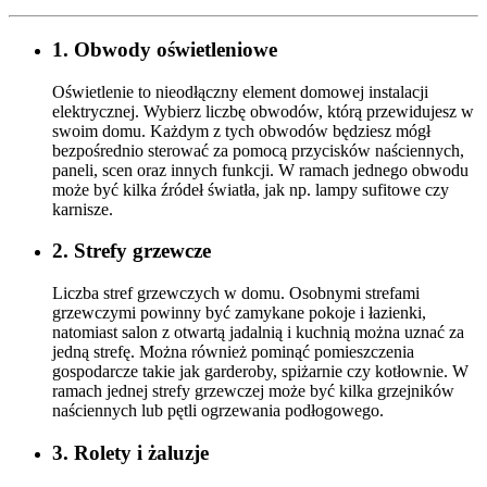
1. Obwody oświetleniowe
Oświetlenie to nieodłączny element domowej instalacji
elektrycznej. Wybierz liczbę obwodów, którą przewidujesz w
swoim domu. Każdym z tych obwodów będziesz mógł
bezpośrednio sterować za pomocą przycisków naściennych,
paneli, scen oraz innych funkcji. W ramach jednego obwodu
może być kilka źródeł światła, jak np. lampy sufitowe czy
karnisze.
2. Strefy grzewcze
Liczba stref grzewczych w domu. Osobnymi strefami
grzewczymi powinny być zamykane pokoje i łazienki,
natomiast salon z otwartą jadalnią i kuchnią można uznać za
jedną strefę. Można również pominąć pomieszczenia
gospodarcze takie jak garderoby, spiżarnie czy kotłownie. W
ramach jednej strefy grzewczej może być kilka grzejników
naściennych lub pętli ogrzewania podłogowego.
3. Rolety i żaluzje