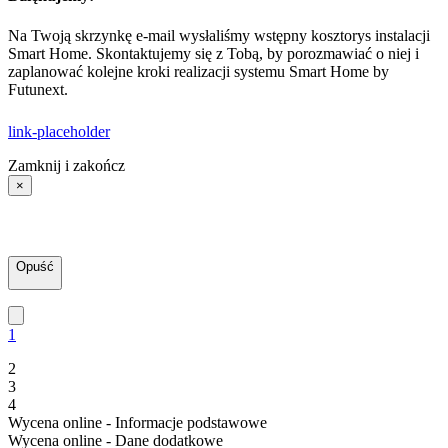
Na Twoją skrzynkę e-mail wysłaliśmy wstępny kosztorys instalacji
Smart Home. Skontaktujemy się z Tobą, by porozmawiać o niej i
zaplanować kolejne kroki realizacji systemu Smart Home by
Futunext.
link-placeholder
Zamknij i zakończ
×
Opuść
1
2
3
4
Wycena online - Informacje podstawowe
Wycena online - Dane dodatkowe