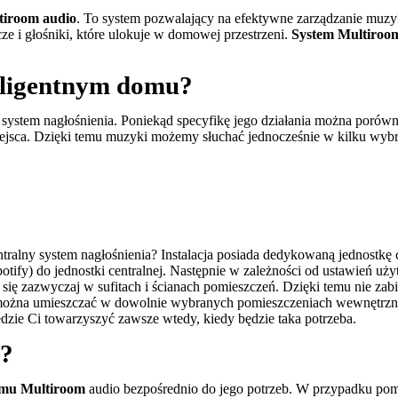
tiroom audio
. To system pozwalający na efektywne zarządzanie muzy
 i głośniki, które ulokuje w domowej przestrzeni.
System Multiroo
eligentnym domu?
ny system nagłośnienia. Poniekąd specyfikę jego działania można poró
jsca. Dzięki temu muzyki możemy słuchać jednocześnie w kilku wybr
tralny system nagłośnienia? Instalacja posiada dedykowaną jednostkę c
otify) do jednostki centralnej. Następnie w zależności od ustawień u
 zazwyczaj w sufitach i ścianach pomieszczeń. Dzięki temu nie zabiera
żna umieszczać w dowolnie wybranych pomieszczeniach wewnętrznych i
ędzie Ci towarzyszyć zawsze wtedy, kiedy będzie taka potrzeba.
y?
emu Multiroom
audio bezpośrednio do jego potrzeb. W przypadku pom