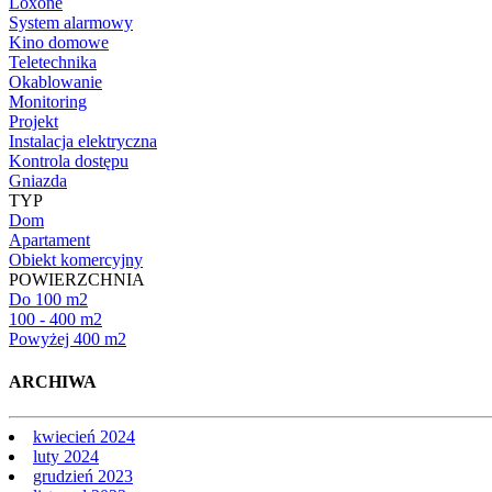
Loxone
System alarmowy
Kino domowe
Teletechnika
Okablowanie
Monitoring
Projekt
Instalacja elektryczna
Kontrola dostępu
Gniazda
TYP
Dom
Apartament
Obiekt komercyjny
POWIERZCHNIA
Do 100 m2
100 - 400 m2
Powyżej 400 m2
ARCHIWA
kwiecień 2024
luty 2024
grudzień 2023