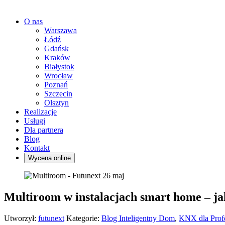
O nas
Warszawa
Łódź
Gdańsk
Kraków
Białystok
Wrocław
Poznań
Szczecin
Olsztyn
Realizacje
Usługi
Dla partnera
Blog
Kontakt
Wycena online
26
maj
Multiroom w instalacjach smart home – ja
Utworzył:
futunext
Kategorie:
Blog Inteligentny Dom
,
KNX dla Profe