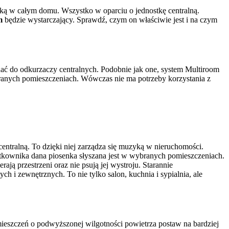
ką w całym domu. Wszystko w oparciu o jednostkę centralną.
m
będzie wystarczający. Sprawdź, czym on właściwie jest i na czym
wnać do odkurzaczy centralnych. Podobnie jak one, system Multiroom
anych pomieszczeniach. Wówczas nie ma potrzeby korzystania z
entralną. To dzięki niej zarządza się muzyką w nieruchomości.
żytkownika dana piosenka słyszana jest w wybranych pomieszczeniach.
ją przestrzeni oraz nie psują jej wystroju. Starannie
 zewnętrznych. To nie tylko salon, kuchnia i sypialnia, ale
ieszczeń o podwyższonej wilgotności powietrza postaw na bardziej