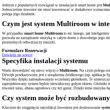
Jednym z popularnych rozwiązań w instalacjach smart home jest
Mul
Jednocześnie inwestor nie musi inwestować w dodatkowe wzmacniacze
polega jego działanie.
Czym jest system Multiroom w int
W przypadku
smart home Multiroom
to nic innego, jak inteligent
pozwala na zarządzanie muzyką w całym domu z dowolnego jego mie
przenośnych odtwarzaczy muzyki.
Formularz Rezerwacji
Dowiedz się więcej
Specyfika instalacji systemu
Warto dowiedzieć się nieco więcej o
Multiroom
. Na czym polega cen
Dźwięk przekazywany jest z urządzenia źródłowego (np. aplikacja Sp
Wszystko dzięki zainstalowanym wcześniej głośnikom. Te umieszcza się
zaprojektowany system będzie niewidoczny gołym okiem. Głośniki mo
również taras, altana ogrodowa czy też garaż. Dzięki temu muzyka b
Czy system może być rozbudowan
Kluczem do osiągnięcia satysfakcji inwestora jest dostosowanie
syst