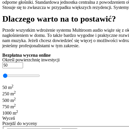
odporne głośniki. Standardowa jednostka centralna z powodzeniem ob
Stosuje się to zwłaszcza w przypadku większych rezydencji. System
Dlaczego warto na to postawić?
Przede wszystkim wdrożenie systemu Multiroom audio wiąże się z o
nagłośnieniem w domu. To także bardzo wygodne i praktyczne rozwią
nam muzyka. Jeżeli chcesz dowiedzieć się więcej o możliwości wdr
jesteśmy profesjonalistami w tym zakresie.
Bezpłatna wycena online
Określ powierzchnię inwestycji
2
50 m
2
250 m
2
500 m
2
750 m
2
1000 m
Wyceń
Przejdź do wyceny