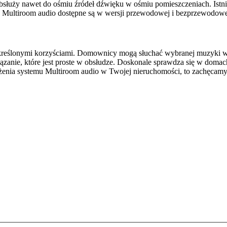
służy nawet do ośmiu źródeł dźwięku w ośmiu pomieszczeniach. Istnie
y Multiroom audio dostępne są w wersji przewodowej i bezprzewodowe
kreślonymi korzyściami. Domownicy mogą słuchać wybranej muzyki w r
zanie, które jest proste w obsłudze. Doskonale sprawdza się w domac
ożenia systemu Multiroom audio w Twojej nieruchomości, to zachęcamy