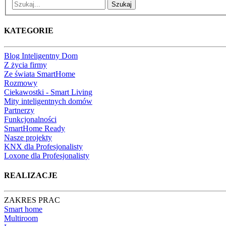
Szukaj
KATEGORIE
Blog Inteligentny Dom
Z życia firmy
Ze świata SmartHome
Rozmowy
Ciekawostki - Smart Living
Mity inteligentnych domów
Partnerzy
Funkcjonalności
SmartHome Ready
Nasze projekty
KNX dla Profesjonalisty
Loxone dla Profesjonalisty
REALIZACJE
ZAKRES PRAC
Smart home
Multiroom