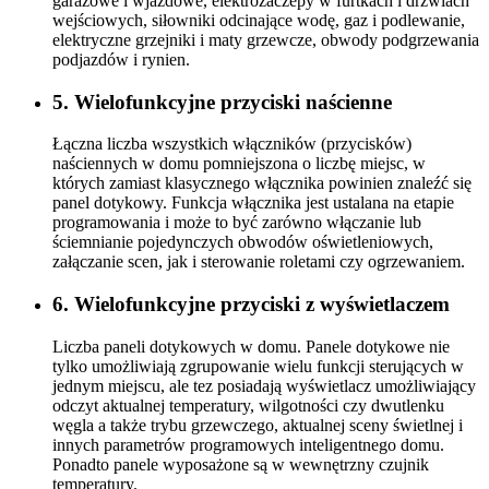
tej grupy należą między innymi: wentylatory, bramy
garażowe i wjazdowe, elektrozaczepy w furtkach i drzwiach
wejściowych, siłowniki odcinające wodę, gaz i podlewanie,
elektryczne grzejniki i maty grzewcze, obwody podgrzewania
podjazdów i rynien.
5. Wielofunkcyjne przyciski naścienne
Łączna liczba wszystkich włączników (przycisków)
naściennych w domu pomniejszona o liczbę miejsc, w
których zamiast klasycznego włącznika powinien znaleźć się
panel dotykowy. Funkcja włącznika jest ustalana na etapie
programowania i może to być zarówno włączanie lub
ściemnianie pojedynczych obwodów oświetleniowych,
załączanie scen, jak i sterowanie roletami czy ogrzewaniem.
6. Wielofunkcyjne przyciski z wyświetlaczem
Liczba paneli dotykowych w domu. Panele dotykowe nie
tylko umożliwiają zgrupowanie wielu funkcji sterujących w
jednym miejscu, ale tez posiadają wyświetlacz umożliwiający
odczyt aktualnej temperatury, wilgotności czy dwutlenku
węgla a także trybu grzewczego, aktualnej sceny świetlnej i
innych parametrów programowych inteligentnego domu.
Ponadto panele wyposażone są w wewnętrzny czujnik