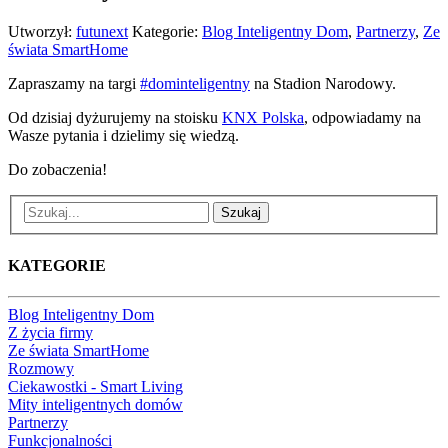
Narodowym
Utworzył:
futunext
Kategorie:
Blog Inteligentny Dom
,
Partnerzy
,
Ze
świata SmartHome
Zapraszamy na targi
#
dominteligentny
na Stadion Narodowy.
Od dzisiaj dyżurujemy na stoisku
KNX Polska
, odpowiadamy na
Wasze pytania i dzielimy się wiedzą.
Do zobaczenia!
Szukaj
KATEGORIE
Blog Inteligentny Dom
Z życia firmy
Ze świata SmartHome
Rozmowy
Ciekawostki - Smart Living
Mity inteligentnych domów
Partnerzy