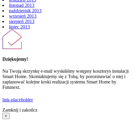
grudzień 2013
listopad 2013
październik 2013
wrzesień 2013
sierpień 2013
lipiec 2013
Dziękujemy!
Na Twoją skrzynkę e-mail wysłaliśmy wstępny kosztorys instalacji
Smart Home. Skontaktujemy się z Tobą, by porozmawiać o niej i
zaplanować kolejne kroki realizacji systemu Smart Home by
Futunext.
link-placeholder
Zamknij i zakończ
×