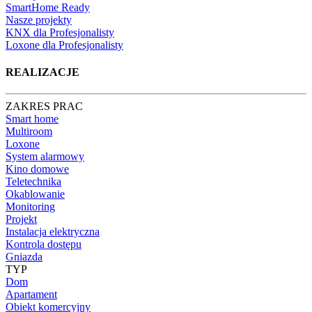
Funkcjonalności
SmartHome Ready
Nasze projekty
KNX dla Profesjonalisty
Loxone dla Profesjonalisty
REALIZACJE
ZAKRES PRAC
Smart home
Multiroom
Loxone
System alarmowy
Kino domowe
Teletechnika
Okablowanie
Monitoring
Projekt
Instalacja elektryczna
Kontrola dostępu
Gniazda
TYP
Dom
Apartament