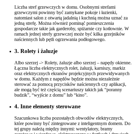
2. Strefy grzewcze
Liczba stref grzewczych w domu. Osobnymi strefami
grzewczymi powinny być zamykane pokoje i łazienki,
natomiast salon z otwartą jadalnią i kuchnią można uznać za
jedną strefę. Można również pominąć pomieszczenia
gospodarcze takie jak garderoby, spiżarnie czy kotłownie. W
ramach jednej strefy grzewczej może być kilka grzejników
naściennych lub pętli ogrzewania podłogowego.
3. Rolety i żaluzje
Albo szerzej -> Rolety, żaluzje albo szerzej – napędy okienne.
Łączna liczba elektrycznych rolet, żaluzji, karniszy, markiz
oraz elektrycznych ekranów projekcyjnych przewidywanych
w domu. Każdym z napędów będzie można niezależnie
sterować za pomocą przycisków naściennych czy aplikacji,
ale mogą być też częścią scenariuszy takich jak “poranny
budzik”, “wyjście z domu” lub “kino”.
4. Inne elementy sterowane
Szacunkowa liczba pozostałych obwodów elektrycznych,
które powinny być zintegrowane z inteligentnym domem. Do