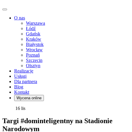
O nas
Warszawa
Łódź
Gdańsk
Kraków
Białystok
Wrocław
Poznań
Szczecin
Olsztyn
Realizacje
Usługi
Dla partnera
Blog
Kontakt
Wycena online
16
lis
Targi #dominteligentny na Stadionie