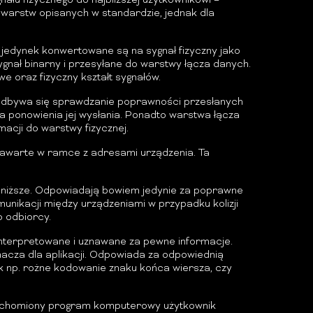
ału fizycznego do najbliższej użytkownikowi –
h warstw opisanych w standardzie, jednak dla
i jedynek konwertowane są na sygnał fizyczny jako
ygnał binarny i przesyłane do warstwy łącza danych.
 oraz fizyczny kształt sygnałów.
 odbywa się sprawdzanie poprawności przesłanych
onowienia jej wysłania. Ponadto warstwa łącza
acji do warstwy fizycznej.
zawarte w ramce z adresami urządzenia. Ta
 niższe. Odpowiadają bowiem jedynie za poprawne
munikacji między urządzeniami w przypadku kolizji
 odbiorcy.
nterpretowane i uznawane za pewne informacje.
umacza dla aplikacji. Odpowiada za odpowiednią
ak np. rożne kodowanie znaku końca wiersza, czy
 uruchomiony program komputerowy użytkownik