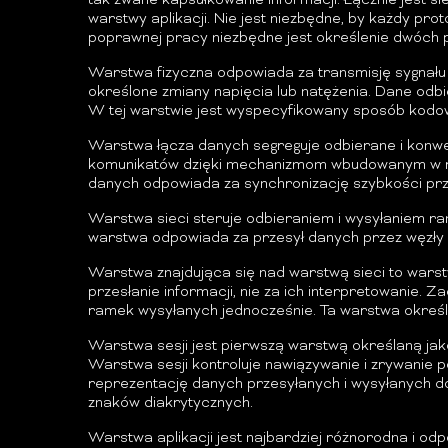
tak zwane kapsułkowanie informacji. Łącznie jest si
warstwy aplikacji. Nie jest niezbędne, by każdy pr
poprawnej pracy niezbędne jest określenie dwóch p
Warstwa fizyczna odpowiada za transmisję sygnału w
określone zmiany napięcia lub natężenia. Dane odbi
W tej warstwie jest wyspecyfikowany sposób kodowa
Warstwa łącza danych segreguje odbierane i konwe
komunikatów dzięki mechanizmom wbudowanym w ram
danych odpowiada za synchronizację szybkości prze
Warstwa sieci steruje odbieraniem i wysyłaniem r
warstwa odpowiada za przesył danych przez węzły s
Warstwa znajdująca się nad warstwą sieci to wars
przesłanie informacji, nie za ich interpretowanie.
ramek wysyłanych jednocześnie. Ta warstwa określ
Warstwa sesji jest pierwszą warstwą określaną ja
Warstwa sesji kontroluje nawiązywanie i zrywanie p
reprezentację danych przesyłanych i wysyłanych do
znaków diakrytycznych.
Warstwa aplikacji jest najbardziej różnorodna i o