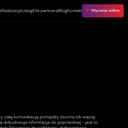
Wycena online
s
Realizacje
Usługi
Dla partnera
Blog
Kontakt
ący całą komunikację pomiędzy dwoma lub więcej
a dobudowuje informacje do poprzedniej – jest to