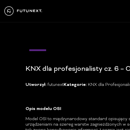
30
maj
KNX dla profesjonalisty cz. 6 – 
Utworzył:
futunext
Kategorie:
KNX dla Profesjonali
Opis modelu OSI
Model OSI to międzynarodowy standard opisujący st
urządzeniami na szereg warstw zagnieżdżonych w sob