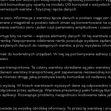
edem warstw ułożonych kolejnością od najniższej poziomem – sygn
otokół komunikacyjny oparty na modelu OSI korzystał z wszystkic
ierwszych warstw – fizycznej i łącza danych.
 sieci. Informacje z warstwy łącza danych w postaci ciągu zer 
erane z magistrali w postaci takich zmian są konwertowane na s
nia wartości zero i jeden czyli parametry amplitudowe i czasowe
rtuje bity na ramki – większe elementy danych. W tej warstwie
kę. Niepoprawne odebranie ramki powoduje wysłanie żądania p
syłanych danych do następnych warstw, a przy wysyłaniu inform
amek do konkretnych urządzeń. W niej są porównywane adresy 
ieci.
twa transportowa. Te cztery warstwy określane są jako warstwy
 Zadaniem warstwy transportowej jest zapewnienie niezawodnej ko
a również drogę, jaką przebywa każdy komunikat od nadawcy do
ko wyższą. W trzech warstwach wyższych dane są odpowiednio i
ołączenia przez aplikację. Warstwa prezentacji pełni funkcję tł
 aplikacji. Rozwiązuje problemy niezgodności kodowania takie j
dpowiada za wszelką obróbkę informacji. To przez tę warstwę i