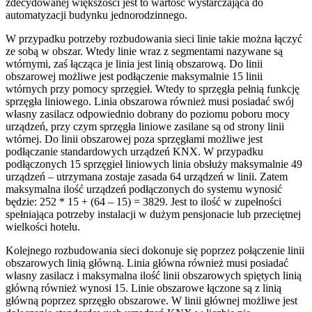
zdecydowanej większości jest to wartość wystarczająca do
automatyzacji budynku jednorodzinnego.
W przypadku potrzeby rozbudowania sieci linie takie można łączyć
ze sobą w obszar. Wtedy linie wraz z segmentami nazywane są
wtórnymi, zaś łącząca je linia jest linią obszarową. Do linii
obszarowej możliwe jest podłączenie maksymalnie 15 linii
wtórnych przy pomocy sprzęgieł. Wtedy to sprzęgła pełnią funkcję
sprzęgła liniowego. Linia obszarowa również musi posiadać swój
własny zasilacz odpowiednio dobrany do poziomu poboru mocy
urządzeń, przy czym sprzęgła liniowe zasilane są od strony linii
wtórnej. Do linii obszarowej poza sprzęgłami możliwe jest
podłączanie standardowych urządzeń KNX. W przypadku
podłączonych 15 sprzęgieł liniowych linia obsłuży maksymalnie 49
urządzeń – utrzymana zostaje zasada 64 urządzeń w linii. Zatem
maksymalna ilość urządzeń podłączonych do systemu wynosić
będzie: 252 * 15 + (64 – 15) = 3829. Jest to ilość w zupełności
spełniająca potrzeby instalacji w dużym pensjonacie lub przeciętnej
wielkości hotelu.
Kolejnego rozbudowania sieci dokonuje się poprzez połączenie linii
obszarowych linią główną. Linia główna również musi posiadać
własny zasilacz i maksymalna ilość linii obszarowych spiętych linią
główną również wynosi 15. Linie obszarowe łączone są z linią
główną poprzez sprzęgło obszarowe. W linii głównej możliwe jest