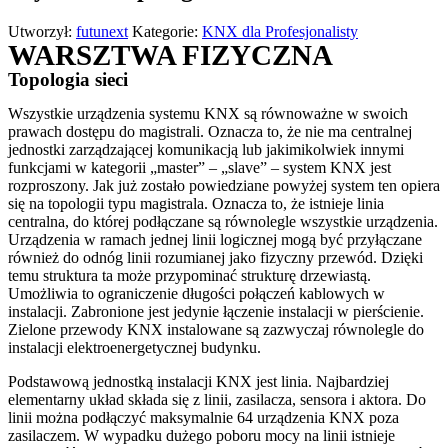
Utworzył:
futunext
Kategorie:
KNX dla Profesjonalisty
WARSZTWA FIZYCZNA
Topologia sieci
Wszystkie urządzenia systemu KNX są równoważne w swoich
prawach dostępu do magistrali. Oznacza to, że nie ma centralnej
jednostki zarządzającej komunikacją lub jakimikolwiek innymi
funkcjami w kategorii „master” – „slave” – system KNX jest
rozproszony. Jak już zostało powiedziane powyżej system ten opiera
się na topologii typu magistrala. Oznacza to, że istnieje linia
centralna, do której podłączane są równolegle wszystkie urządzenia.
Urządzenia w ramach jednej linii logicznej mogą być przyłączane
również do odnóg linii rozumianej jako fizyczny przewód. Dzięki
temu struktura ta może przypominać strukturę drzewiastą.
Umożliwia to ograniczenie długości połączeń kablowych w
instalacji. Zabronione jest jedynie łączenie instalacji w pierścienie.
Zielone przewody KNX instalowane są zazwyczaj równolegle do
instalacji elektroenergetycznej budynku.
Podstawową jednostką instalacji KNX jest linia. Najbardziej
elementarny układ składa się z linii, zasilacza, sensora i aktora. Do
linii można podłączyć maksymalnie 64 urządzenia KNX poza
zasilaczem. W wypadku dużego poboru mocy na linii istnieje