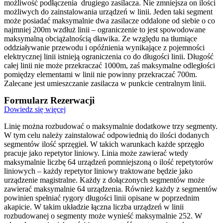
możliwość podłączenia drugiego zasilacza. Nie zmniejsza on ilości
możliwych do zainstalowania urządzeń w linii. Jeden taki segment
może posiadać maksymalnie dwa zasilacze oddalone od siebie o co
najmniej 200m wzdłuż linii – ograniczenie to jest spowodowane
maksymalną obciążalnością dławika. Ze względu na tłumiące
oddziaływanie przewodu i opóźnienia wynikające z pojemności
elektrycznej linii istnieją ograniczenia co do długości linii. Długość
całej linii nie może przekraczać 1000m, zaś maksymalne odległości
pomiędzy elementami w linii nie powinny przekraczać 700m.
Zalecane jest umieszczanie zasilacza w punkcie centralnym linii.
Formularz Rezerwacji
Dowiedz się więcej
Linię można rozbudować o maksymalnie dodatkowe trzy segmenty.
W tym celu należy zainstalować odpowiednią do ilości dodanych
segmentów ilość sprzęgieł. W takich warunkach każde sprzęgło
pracuje jako repetytor liniowy. Linia może zawierać wtedy
maksymalnie liczbę 64 urządzeń pomniejszoną o ilość repetytorów
liniowych – każdy repetytor liniowy traktowane będzie jako
urządzenie magistralne. Każdy z dołączonych segmentów może
zawierać maksymalnie 64 urządzenia. Również każdy z segmentów
powinien spełniać rygory długości linii opisane w poprzednim
akapicie. W takim układzie łączna liczba urządzeń w linii
rozbudowanej o segmenty może wynieść maksymalnie 252. W