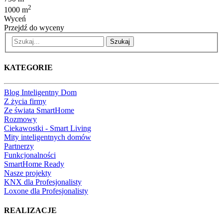
2
1000 m
Wyceń
Przejdź do wyceny
Szukaj
KATEGORIE
Blog Inteligentny Dom
Z życia firmy
Ze świata SmartHome
Rozmowy
Ciekawostki - Smart Living
Mity inteligentnych domów
Partnerzy
Funkcjonalności
SmartHome Ready
Nasze projekty
KNX dla Profesjonalisty
Loxone dla Profesjonalisty
REALIZACJE