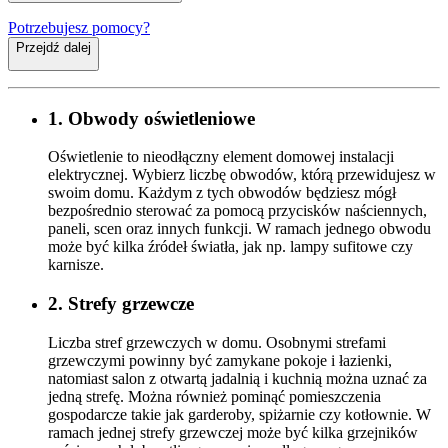
Potrzebujesz pomocy?
Przejdź dalej
1. Obwody oświetleniowe
Oświetlenie to nieodłączny element domowej instalacji
elektrycznej. Wybierz liczbę obwodów, którą przewidujesz w
swoim domu. Każdym z tych obwodów będziesz mógł
bezpośrednio sterować za pomocą przycisków naściennych,
paneli, scen oraz innych funkcji. W ramach jednego obwodu
może być kilka źródeł światła, jak np. lampy sufitowe czy
karnisze.
2. Strefy grzewcze
Liczba stref grzewczych w domu. Osobnymi strefami
grzewczymi powinny być zamykane pokoje i łazienki,
natomiast salon z otwartą jadalnią i kuchnią można uznać za
jedną strefę. Można również pominąć pomieszczenia
gospodarcze takie jak garderoby, spiżarnie czy kotłownie. W
ramach jednej strefy grzewczej może być kilka grzejników