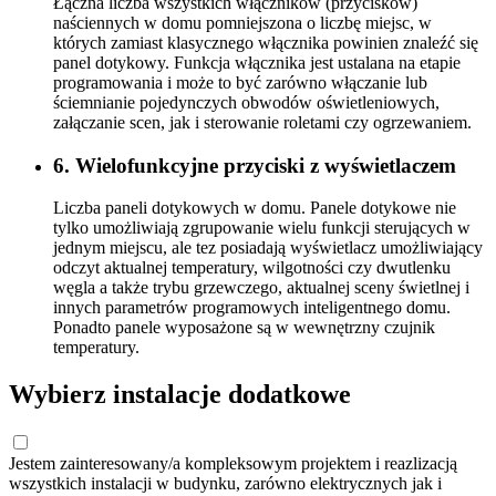
Łączna liczba wszystkich włączników (przycisków)
naściennych w domu pomniejszona o liczbę miejsc, w
których zamiast klasycznego włącznika powinien znaleźć się
panel dotykowy. Funkcja włącznika jest ustalana na etapie
programowania i może to być zarówno włączanie lub
ściemnianie pojedynczych obwodów oświetleniowych,
załączanie scen, jak i sterowanie roletami czy ogrzewaniem.
6. Wielofunkcyjne przyciski z wyświetlaczem
Liczba paneli dotykowych w domu. Panele dotykowe nie
tylko umożliwiają zgrupowanie wielu funkcji sterujących w
jednym miejscu, ale tez posiadają wyświetlacz umożliwiający
odczyt aktualnej temperatury, wilgotności czy dwutlenku
węgla a także trybu grzewczego, aktualnej sceny świetlnej i
innych parametrów programowych inteligentnego domu.
Ponadto panele wyposażone są w wewnętrzny czujnik
temperatury.
Wybierz instalacje dodatkowe
Jestem zainteresowany/a kompleksowym projektem i reazlizacją
wszystkich instalacji w budynku, zarówno elektrycznych jak i