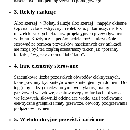
naściennych lub pętli ogrzewania podłogowego.
3. Rolety i żaluzje
Albo szerzej -> Rolety, żaluzje albo szerzej – napędy okienne.
Łączna liczba elektrycznych rolet, żaluzji, karniszy, markiz
oraz elektrycznych ekranów projekcyjnych przewidywanych
w domu. Każdym z napędów będzie można niezależnie
sterować za pomocą przycisków naściennych czy aplikacji,
ale mogą być też częścią scenariuszy takich jak “poranny
budzik”, “wyjście z domu” lub “kino”.
4. Inne elementy sterowane
Szacunkowa liczba pozostałych obwodów elektrycznych,
które powinny być zintegrowane z inteligentnym domem. Do
tej grupy należą między innymi: wentylatory, bramy
garażowe i wjazdowe, elektrozaczepy w furtkach i drzwiach
wejściowych, siłowniki odcinające wodę, gaz i podlewanie,
elektryczne grzejniki i maty grzewcze, obwody podgrzewania
podjazdów i rynien.
5. Wielofunkcyjne przyciski naścienne