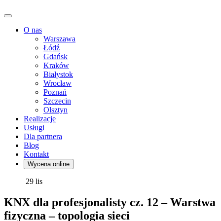
O nas
Warszawa
Łódź
Gdańsk
Kraków
Białystok
Wrocław
Poznań
Szczecin
Olsztyn
Realizacje
Usługi
Dla partnera
Blog
Kontakt
Wycena online
29
lis
KNX dla profesjonalisty cz. 12 – Warstwa
fizyczna – topologia sieci