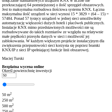
dołączanie standardowych urządzeń KNX w liczbie nie
przekraczającej 64 pomniejszonej o ilość sprzęgieł obszarowych.
Jest to maksymalna rozbudowa ilościowa systemu KNX. Łączna
maksymalna ilość urządzeń w sieci wynosi 15 * 3829 + (64 – 15) =
57484. Ponad 57 tysięcy urządzeń w jednej sieci umożliwiłoby
automatyzację większości dużych hoteli i placówek publicznych.
Instalacje KNX mimo przedstawionych możliwości nie są
rozbudowywane do takich rozmiarów ze względu na relatywnie
małe prędkości przesyłu danych w sieci i możliwość jej
zablokowania. W każdym większym projekcie instalacyjnym dla
zwiększenia przepustowości sieci korzysta się poprzez bramki
KNX/IP z sieci IP spełniającej funkcje linii obszarowej.
Maciej Turski
Bezpłatna wycena online
Określ powierzchnię inwestycji
2
50 m
2
250 m
2
500 m
2
750 m