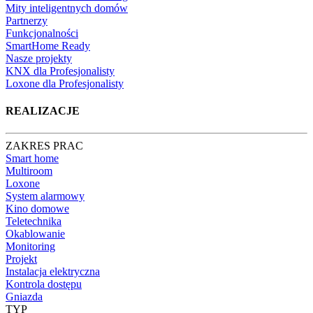
Mity inteligentnych domów
Partnerzy
Funkcjonalności
SmartHome Ready
Nasze projekty
KNX dla Profesjonalisty
Loxone dla Profesjonalisty
REALIZACJE
ZAKRES PRAC
Smart home
Multiroom
Loxone
System alarmowy
Kino domowe
Teletechnika
Okablowanie
Monitoring
Projekt
Instalacja elektryczna
Kontrola dostępu
Gniazda
TYP