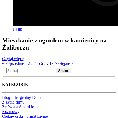
14
lip
Mieszkanie z ogrodem w kamienicy na
Żoliborzu
Czytaj więcej
« Poprzednie
1
2
3
4
5
6
…
17
Następne »
Szukaj
KATEGORIE
Blog Inteligentny Dom
Z życia firmy
Ze świata SmartHome
Rozmowy
Ciekawostki - Smart Living