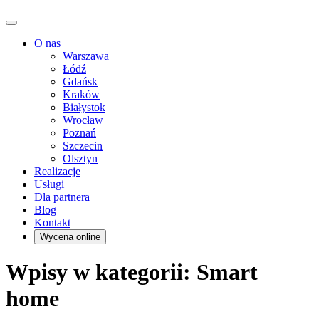
O nas
Warszawa
Łódź
Gdańsk
Kraków
Białystok
Wrocław
Poznań
Szczecin
Olsztyn
Realizacje
Usługi
Dla partnera
Blog
Kontakt
Wycena online
Wpisy w kategorii: Smart
home