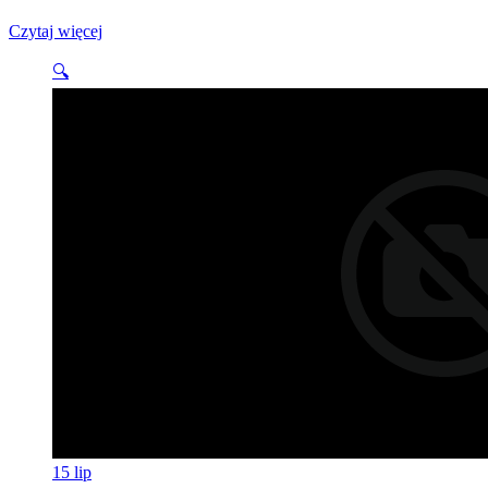
Czytaj więcej
🔍
15
lip