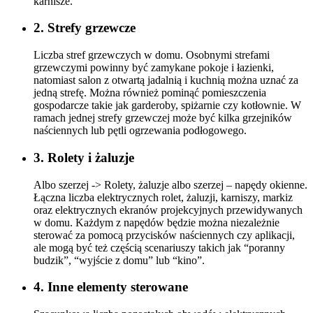
karnisze.
2. Strefy grzewcze
Liczba stref grzewczych w domu. Osobnymi strefami
grzewczymi powinny być zamykane pokoje i łazienki,
natomiast salon z otwartą jadalnią i kuchnią można uznać za
jedną strefę. Można również pominąć pomieszczenia
gospodarcze takie jak garderoby, spiżarnie czy kotłownie. W
ramach jednej strefy grzewczej może być kilka grzejników
naściennych lub pętli ogrzewania podłogowego.
3. Rolety i żaluzje
Albo szerzej -> Rolety, żaluzje albo szerzej – napędy okienne.
Łączna liczba elektrycznych rolet, żaluzji, karniszy, markiz
oraz elektrycznych ekranów projekcyjnych przewidywanych
w domu. Każdym z napędów będzie można niezależnie
sterować za pomocą przycisków naściennych czy aplikacji,
ale mogą być też częścią scenariuszy takich jak “poranny
budzik”, “wyjście z domu” lub “kino”.
4. Inne elementy sterowane