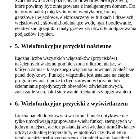
Szacunkowa liczba pozostałych obwodów elektrycznych,
które powinny być zintegrowane z inteligentnym domem. Do
tej grupy należą między innymi: wentylatory, bramy
garażowe i wjazdowe, elektrozaczepy w furtkach i drzwiach
wejściowych, siłowniki odcinające wodę, gaz i podlewanie,
elektryczne grzejniki i maty grzewcze, obwody podgrzewania
podjazdów i rynien.
5. Wielofunkcyjne przyciski naścienne
Łączna liczba wszystkich włączników (przycisków)
naściennych w domu pomniejszona o liczbę miejsc, w
których zamiast klasycznego włącznika powinien znaleźć się
panel dotykowy. Funkcja włącznika jest ustalana na etapie
programowania i może to być zarówno włączanie lub
ściemnianie pojedynczych obwodów oświetleniowych,
załączanie scen, jak i sterowanie roletami czy ogrzewaniem.
6. Wielofunkcyjne przyciski z wyświetlaczem
Liczba paneli dotykowych w domu. Panele dotykowe nie
tylko umożliwiają zgrupowanie wielu funkcji sterujących w
jednym miejscu, ale tez posiadają wyświetlacz umożliwiający
odczyt aktualnej temperatury, wilgotności czy dwutlenku
węgla a także trybu grzewczego, aktualnej sceny świetlnej i