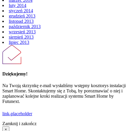
marzec 2014
luty 2014
styczeń 2014
grudzień 2013
listopad 2013
październik 2013
wrzesień 2013
sierpień 2013
lipiec 2013
Dziękujemy!
Na Twoją skrzynkę e-mail wysłaliśmy wstępny kosztorys instalacji
Smart Home. Skontaktujemy się z Tobą, by porozmawiać o niej i
zaplanować kolejne kroki realizacji systemu Smart Home by
Futunext.
link-placeholder
Zamknij i zakończ
×