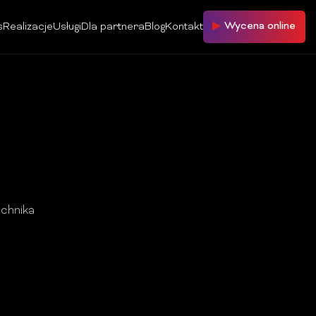
Wycena online
s
Realizacje
Usługi
Dla partnera
Blog
Kontakt
echnika