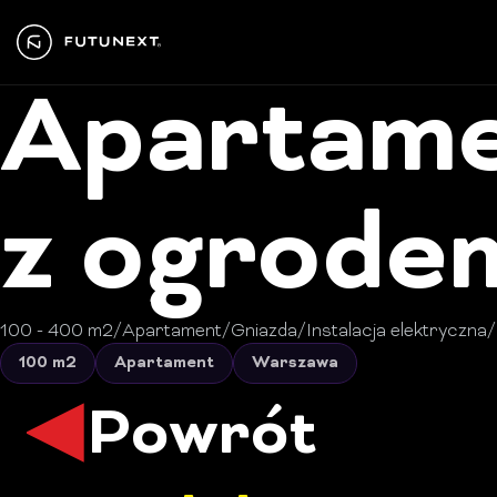
Apartam
z ogrode
100 - 400 m2
/
Apartament
/
Gniazda
/
Instalacja elektryczna
/
100 m2
Apartament
Warszawa
Powrót