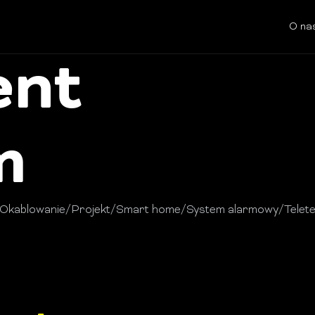
O na
ent
m
Okablowanie
/
Projekt
/
Smart home
/
System alarmowy
/
Telet