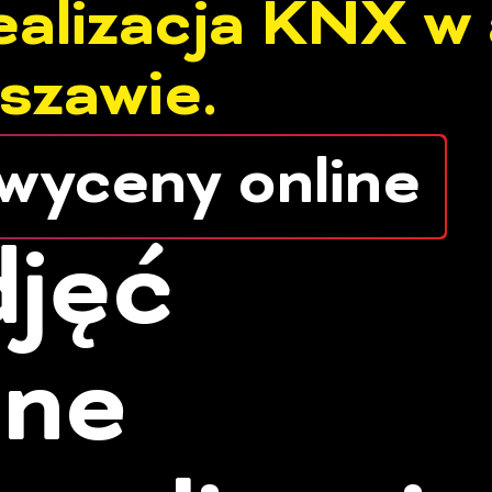
alizacja KNX w 
szawie.
 wyceny online
djęć
nne