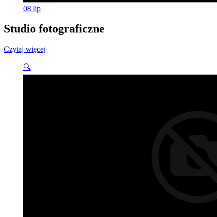
08
lip
Studio fotograficzne
Czytaj więcej
🔍