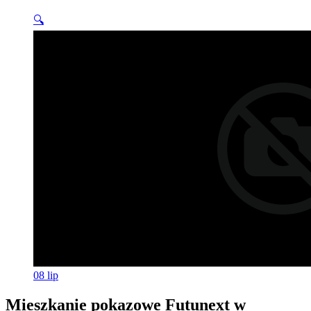
🔍
08
lip
Mieszkanie pokazowe Futunext w