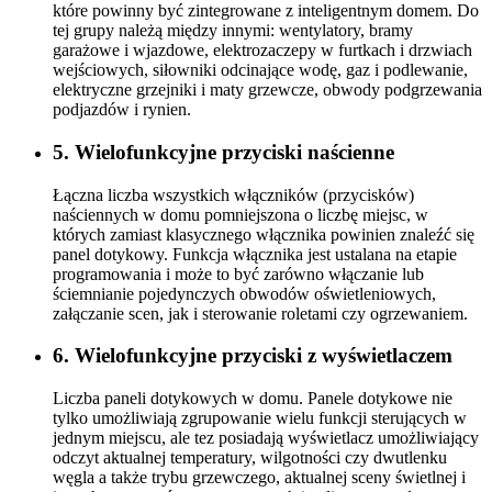
które powinny być zintegrowane z inteligentnym domem. Do
tej grupy należą między innymi: wentylatory, bramy
garażowe i wjazdowe, elektrozaczepy w furtkach i drzwiach
wejściowych, siłowniki odcinające wodę, gaz i podlewanie,
elektryczne grzejniki i maty grzewcze, obwody podgrzewania
podjazdów i rynien.
5. Wielofunkcyjne przyciski naścienne
Łączna liczba wszystkich włączników (przycisków)
naściennych w domu pomniejszona o liczbę miejsc, w
których zamiast klasycznego włącznika powinien znaleźć się
panel dotykowy. Funkcja włącznika jest ustalana na etapie
programowania i może to być zarówno włączanie lub
ściemnianie pojedynczych obwodów oświetleniowych,
załączanie scen, jak i sterowanie roletami czy ogrzewaniem.
6. Wielofunkcyjne przyciski z wyświetlaczem
Liczba paneli dotykowych w domu. Panele dotykowe nie
tylko umożliwiają zgrupowanie wielu funkcji sterujących w
jednym miejscu, ale tez posiadają wyświetlacz umożliwiający
odczyt aktualnej temperatury, wilgotności czy dwutlenku
węgla a także trybu grzewczego, aktualnej sceny świetlnej i