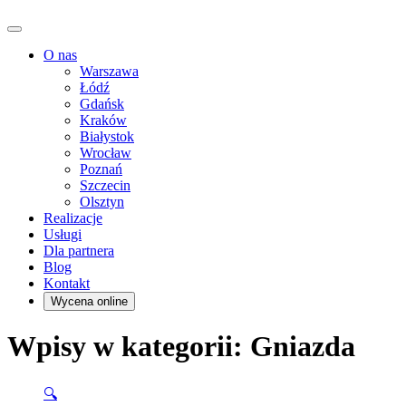
O nas
Warszawa
Łódź
Gdańsk
Kraków
Białystok
Wrocław
Poznań
Szczecin
Olsztyn
Realizacje
Usługi
Dla partnera
Blog
Kontakt
Wycena online
Wpisy w kategorii: Gniazda
🔍