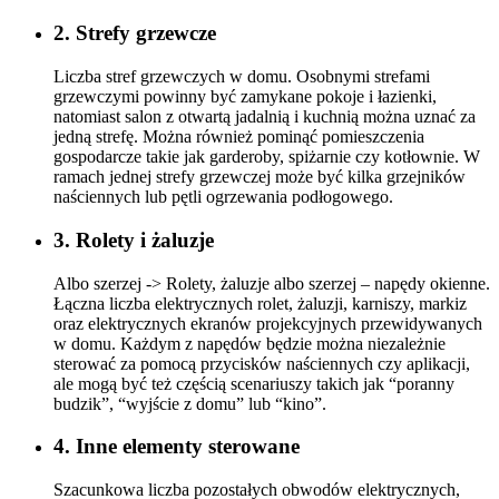
2. Strefy grzewcze
Liczba stref grzewczych w domu. Osobnymi strefami
grzewczymi powinny być zamykane pokoje i łazienki,
natomiast salon z otwartą jadalnią i kuchnią można uznać za
jedną strefę. Można również pominąć pomieszczenia
gospodarcze takie jak garderoby, spiżarnie czy kotłownie. W
ramach jednej strefy grzewczej może być kilka grzejników
naściennych lub pętli ogrzewania podłogowego.
3. Rolety i żaluzje
Albo szerzej -> Rolety, żaluzje albo szerzej – napędy okienne.
Łączna liczba elektrycznych rolet, żaluzji, karniszy, markiz
oraz elektrycznych ekranów projekcyjnych przewidywanych
w domu. Każdym z napędów będzie można niezależnie
sterować za pomocą przycisków naściennych czy aplikacji,
ale mogą być też częścią scenariuszy takich jak “poranny
budzik”, “wyjście z domu” lub “kino”.
4. Inne elementy sterowane
Szacunkowa liczba pozostałych obwodów elektrycznych,