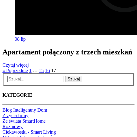
08
lip
Apartament połączony z trzech mieszkań
Czytaj więcej
« Poprzednie
1
…
15
16
17
Szukaj
KATEGORIE
Blog Inteligentny Dom
Z życia firmy
Ze świata SmartHome
Rozmowy
Ciekawostki - Smart Living