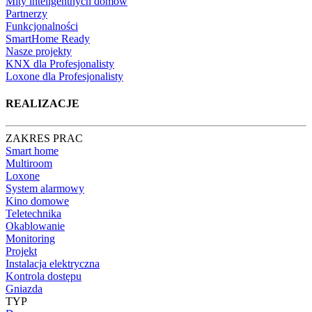
Mity inteligentnych domów
Partnerzy
Funkcjonalności
SmartHome Ready
Nasze projekty
KNX dla Profesjonalisty
Loxone dla Profesjonalisty
REALIZACJE
ZAKRES PRAC
Smart home
Multiroom
Loxone
System alarmowy
Kino domowe
Teletechnika
Okablowanie
Monitoring
Projekt
Instalacja elektryczna
Kontrola dostępu
Gniazda
TYP