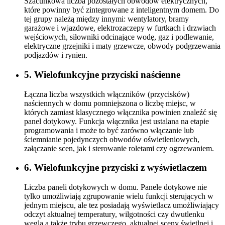
Szacunkowa liczba pozostałych obwodów elektrycznych,
które powinny być zintegrowane z inteligentnym domem. Do
tej grupy należą między innymi: wentylatory, bramy
garażowe i wjazdowe, elektrozaczepy w furtkach i drzwiach
wejściowych, siłowniki odcinające wodę, gaz i podlewanie,
elektryczne grzejniki i maty grzewcze, obwody podgrzewania
podjazdów i rynien.
5. Wielofunkcyjne przyciski naścienne
Łączna liczba wszystkich włączników (przycisków)
naściennych w domu pomniejszona o liczbę miejsc, w
których zamiast klasycznego włącznika powinien znaleźć się
panel dotykowy. Funkcja włącznika jest ustalana na etapie
programowania i może to być zarówno włączanie lub
ściemnianie pojedynczych obwodów oświetleniowych,
załączanie scen, jak i sterowanie roletami czy ogrzewaniem.
6. Wielofunkcyjne przyciski z wyświetlaczem
Liczba paneli dotykowych w domu. Panele dotykowe nie
tylko umożliwiają zgrupowanie wielu funkcji sterujących w
jednym miejscu, ale tez posiadają wyświetlacz umożliwiający
odczyt aktualnej temperatury, wilgotności czy dwutlenku
węgla a także trybu grzewczego, aktualnej sceny świetlnej i