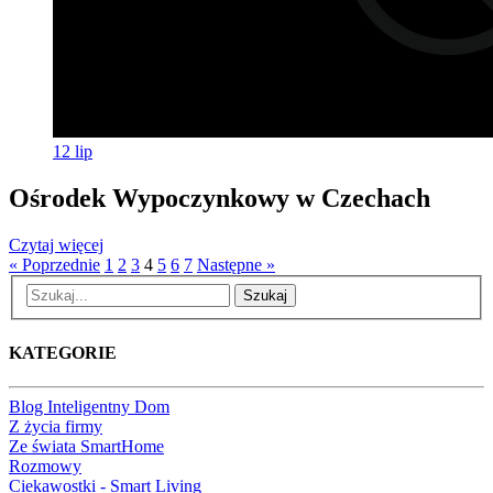
12
lip
Ośrodek Wypoczynkowy w Czechach
Czytaj więcej
« Poprzednie
1
2
3
4
5
6
7
Następne »
Szukaj
KATEGORIE
Blog Inteligentny Dom
Z życia firmy
Ze świata SmartHome
Rozmowy
Ciekawostki - Smart Living