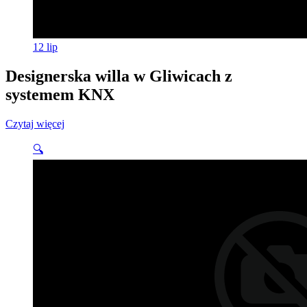
12
lip
Designerska willa w Gliwicach z
systemem KNX
Czytaj więcej
🔍