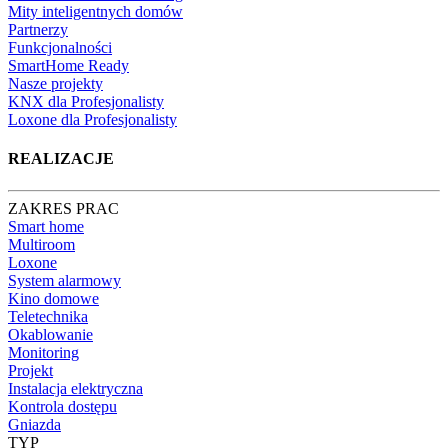
Mity inteligentnych domów
Partnerzy
Funkcjonalności
SmartHome Ready
Nasze projekty
KNX dla Profesjonalisty
Loxone dla Profesjonalisty
REALIZACJE
ZAKRES PRAC
Smart home
Multiroom
Loxone
System alarmowy
Kino domowe
Teletechnika
Okablowanie
Monitoring
Projekt
Instalacja elektryczna
Kontrola dostępu
Gniazda
TYP