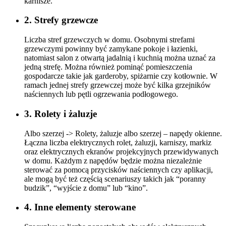
karnisze.
2. Strefy grzewcze
Liczba stref grzewczych w domu. Osobnymi strefami
grzewczymi powinny być zamykane pokoje i łazienki,
natomiast salon z otwartą jadalnią i kuchnią można uznać za
jedną strefę. Można również pominąć pomieszczenia
gospodarcze takie jak garderoby, spiżarnie czy kotłownie. W
ramach jednej strefy grzewczej może być kilka grzejników
naściennych lub pętli ogrzewania podłogowego.
3. Rolety i żaluzje
Albo szerzej -> Rolety, żaluzje albo szerzej – napędy okienne.
Łączna liczba elektrycznych rolet, żaluzji, karniszy, markiz
oraz elektrycznych ekranów projekcyjnych przewidywanych
w domu. Każdym z napędów będzie można niezależnie
sterować za pomocą przycisków naściennych czy aplikacji,
ale mogą być też częścią scenariuszy takich jak “poranny
budzik”, “wyjście z domu” lub “kino”.
4. Inne elementy sterowane