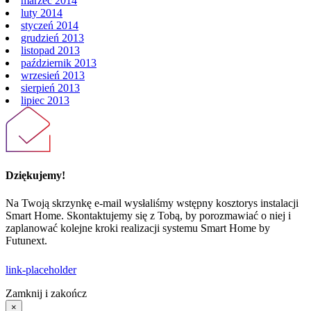
marzec 2014
luty 2014
styczeń 2014
grudzień 2013
listopad 2013
październik 2013
wrzesień 2013
sierpień 2013
lipiec 2013
Dziękujemy!
Na Twoją skrzynkę e-mail wysłaliśmy wstępny kosztorys instalacji
Smart Home. Skontaktujemy się z Tobą, by porozmawiać o niej i
zaplanować kolejne kroki realizacji systemu Smart Home by
Futunext.
link-placeholder
Zamknij i zakończ
×