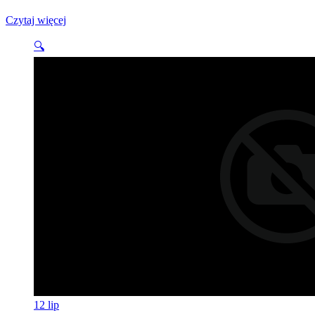
Czytaj więcej
🔍
12
lip