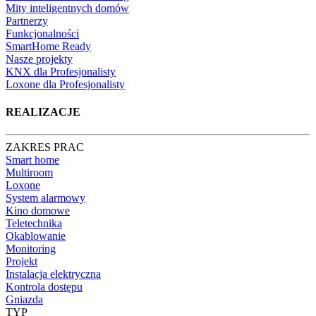
Mity inteligentnych domów
Partnerzy
Funkcjonalności
SmartHome Ready
Nasze projekty
KNX dla Profesjonalisty
Loxone dla Profesjonalisty
REALIZACJE
ZAKRES PRAC
Smart home
Multiroom
Loxone
System alarmowy
Kino domowe
Teletechnika
Okablowanie
Monitoring
Projekt
Instalacja elektryczna
Kontrola dostępu
Gniazda
TYP