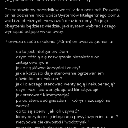
[nz_youtube id=”uEVWhwZDNtI” width=”” /]
Przedstawiamy poradnik w wersji video oraz pdf. Pozwala
on na poznanie możliwości Systemów Inteligentnego domu,
wad i zalet różnych rozwiązań oraz ich ceny. Po jego
obejrzeniu będziesz wiedział, jaki system wybrać i czego
wymagać od jego wykonawcy.
Pierwsza część szkolenia (70min) omawia zagadnienia:
co to jest Inteligentny Dom
czym różnią się rozwiązania niezależne od
zintegrowanych?
jakie są główne korzyści i zalety?
jakie korzyści daje sterowanie ogrzewaniem,
oświetleniem, roletami?
jak i dlaczego sterować wentylacją i rekuperacją?
czym różni się wentylacja od klimatyzacji?
jak sterować klimatyzacją?
po co sterować gniazdami i którymi szczególnie
warto?
co to są sceny i jak ich używać?
kiedy przydaje się integracja powyższych instalacji?
nietypowe ciekawostki i “wodotryski”
wartościowe funkcje centralne i scenariusze