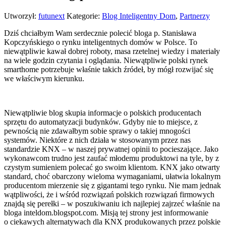
Utworzył:
futunext
Kategorie:
Blog Inteligentny Dom
,
Partnerzy
Dziś chciałbym Wam serdecznie polecić bloga p. Stanisława
Kopczyńskiego o rynku inteligentnych domów w Polsce. To
niewątpliwie kawał dobrej roboty, masa rzetelnej wiedzy i materiały
na wiele godzin czytania i oglądania. Niewątpliwie polski rynek
smarthome potrzebuje właśnie takich źródeł, by mógł rozwijać się
we właściwym kierunku.
Niewątpliwie blog skupia informacje o polskich producentach
sprzętu do automatyzacji budynków. Gdyby nie to miejsce, z
pewnością nie zdawałbym sobie sprawy o takiej mnogości
systemów. Niektóre z nich działa w stosowanym przez nas
standardzie KNX – w naszej prywatnej opinii to pocieszające. Jako
wykonawcom trudno jest zaufać młodemu produktowi na tyle, by z
czystym sumieniem polecać go swoim klientom. KNX jako otwarty
standard, choć obarczony wieloma wymaganiami, ułatwia lokalnym
producentom mierzenie się z gigantami tego rynku. Nie mam jednak
wątpliwości, że i wśród rozwiązań polskich rozwiązań firmowych
znajdą się perełki – w poszukiwaniu ich najlepiej zajrzeć właśnie na
bloga inteldom.blogspot.com. Misją tej strony jest informowanie
o ciekawych alternatywach dla KNX produkowanych przez polskie