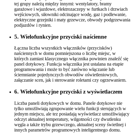
tej grupy należą między innymi: wentylatory, bramy
garażowe i wjazdowe, elektrozaczepy w furtkach i drzwiach
wejściowych, siłowniki odcinające wodę, gaz i podlewanie,
elektryczne grzejniki i maty grzewcze, obwody podgrzewania
podjazdów i rynien.
5. Wielofunkcyjne przyciski naścienne
Łączna liczba wszystkich włączników (przycisków)
naściennych w domu pomniejszona o liczbę miejsc, w
których zamiast klasycznego włącznika powinien znaleźć się
panel dotykowy. Funkcja włącznika jest ustalana na etapie
programowania i może to być zarówno włączanie lub
ściemnianie pojedynczych obwodów oświetleniowych,
załączanie scen, jak i sterowanie roletami czy ogrzewaniem.
6. Wielofunkcyjne przyciski z wyświetlaczem
Liczba paneli dotykowych w domu. Panele dotykowe nie
tylko umożliwiają zgrupowanie wielu funkcji sterujących w
jednym miejscu, ale tez posiadają wyświetlacz umożliwiający
odczyt aktualnej temperatury, wilgotności czy dwutlenku
węgla a także trybu grzewczego, aktualnej sceny świetlnej i
innych parametrów programowych inteligentnego domu.