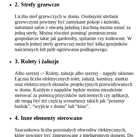
2. Strefy grzewcze
Liczba stref grzewczych w domu. Osobnymi strefami
grzewczymi powinny być zamykane pokoje i łazienki,
natomiast salon z otwartą jadalnią i kuchnią można uznać za
jedną strefę. Można również pominąć pomieszczenia
gospodarcze takie jak garderoby, spiżarnie czy kotłownie. W
ramach jednej strefy grzewczej może być kilka grzejników
naściennych lub pętli ogrzewania podłogowego.
3. Rolety i żaluzje
Albo szerzej -> Rolety, żaluzje albo szerzej – napędy okienne.
Łączna liczba elektrycznych rolet, żaluzji, karniszy, markiz
oraz elektrycznych ekranów projekcyjnych przewidywanych
w domu. Każdym z napędów będzie można niezależnie
sterować za pomocą przycisków naściennych czy aplikacji,
ale mogą być też częścią scenariuszy takich jak “poranny
budzik”, “wyjście z domu” lub “kino”.
4. Inne elementy sterowane
Szacunkowa liczba pozostałych obwodów elektrycznych,
które powinny być zintegrowane z inteligentnym domem. Do