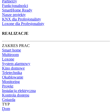
Partnerzy
Funkcjonalności
SmartHome Ready
Nasze projekty
KNX dla Profesjonalisty
Loxone dla Profesjonalisty
REALIZACJE
ZAKRES PRAC
Smart home
Multiroom
Loxone
System alarmowy
Kino domowe
Teletechnika
Okablowanie
Monitoring
Projekt
Instalacja elektryczna
Kontrola dostępu
Gniazda
TYP
Dom