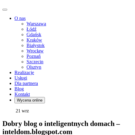
O nas
Warszawa
Łódź
Gdańsk
Kraków
Białystok
Wrocław
Poznań
Szczecin
Olsztyn
Realizacje
Usługi
Dla partnera
Blog
Kontakt
Wycena online
21
wrz
Dobry blog o inteligentnych domach –
inteldom.blogspot.com