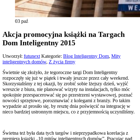
03
paź
Akcja promocyjna książki na Targach
Dom Inteligentny 2015
Utworzył:
futunext
Kategorie:
Blog Inteligentny Dom
,
Mity
inteligentnych domów
,
Z życia firmy
Świetnie się złożyło, że tegoroczne targi Dom Inteligentny
rozpoczęły się już w piątek i trwały jeszcze przez cały weekend.
Skorzystaliśmy z tej okazji, by zrobić sobie lżejszy dzień, wyjść
wreszcie z biura, nie planować wizyty na instalacjach, tylko móc
spokojnie przespacerować się po przestrzeni wystawowej, poznać
nowości sprzętowe, porozmawiać z kolegami z branży. Po takim
wypadzie aż prosiło się, by resztę dnia poświęcić na integrację w
nieco bardziej ustronnym miejscu, co z przyjemnością uczyniliśmy.
Świetna też była data tych targów i nieprzypadkowa korelacja z
premierą książki „10 mitów inteligentnych domów”. Pracując nad