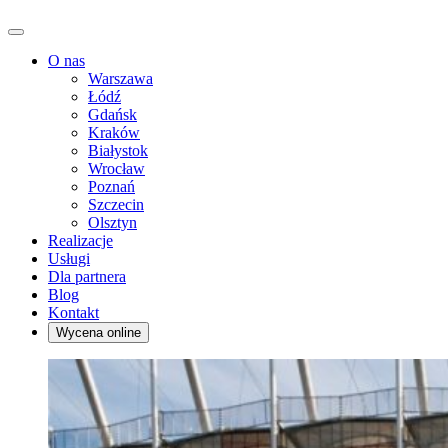
O nas
Warszawa
Łódź
Gdańsk
Kraków
Białystok
Wrocław
Poznań
Szczecin
Olsztyn
Realizacje
Usługi
Dla partnera
Blog
Kontakt
Wycena online