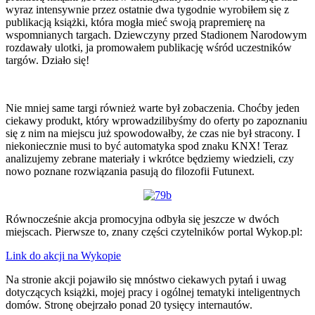
wyraz intensywnie przez ostatnie dwa tygodnie wyrobiłem się z
publikacją książki, która mogła mieć swoją prapremierę na
wspomnianych targach. Dziewczyny przed Stadionem Narodowym
rozdawały ulotki, ja promowałem publikację wśród uczestników
targów. Działo się!
Nie mniej same targi również warte był zobaczenia. Choćby jeden
ciekawy produkt, który wprowadzilibyśmy do oferty po zapoznaniu
się z nim na miejscu już spowodowałby, że czas nie był stracony. I
niekoniecznie musi to być automatyka spod znaku KNX! Teraz
analizujemy zebrane materiały i wkrótce będziemy wiedzieli, czy
nowo poznane rozwiązania pasują do filozofii Futunext.
Równocześnie akcja promocyjna odbyła się jeszcze w dwóch
miejscach. Pierwsze to, znany części czytelników portal Wykop.pl:
Link do akcji na Wykopie
Na stronie akcji pojawiło się mnóstwo ciekawych pytań i uwag
dotyczących książki, mojej pracy i ogólnej tematyki inteligentnych
domów. Stronę obejrzało ponad 20 tysięcy internautów.