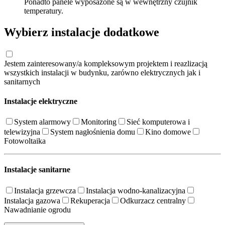
Ponadto panele wyposażone są w wewnętrzny czujnik
temperatury.
Wybierz instalacje dodatkowe
Jestem zainteresowany/a kompleksowym projektem i reazlizacją
wszystkich instalacji w budynku, zarówno elektrycznych jak i
sanitarnych
Instalacje elektryczne
System alarmowy
Monitoring
Sieć komputerowa i
telewizyjna
System nagłośnienia domu
Kino domowe
Fotowoltaika
Instalacje sanitarne
Instalacja grzewcza
Instalacja wodno-kanalizacyjna
Instalacja gazowa
Rekuperacja
Odkurzacz centralny
Nawadnianie ogrodu