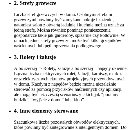
2. Strefy grzewcze
Liczba stref grzewczych w domu. Osobnymi strefami
grzewczymi powinny być zamykane pokoje i łazienki,
natomiast salon z otwartą jadalnią i kuchnią można uznać za
jedną strefę. Można również pominąć pomieszczenia
gospodarcze takie jak garderoby, spiżarnie czy kotłownie. W
ramach jednej strefy grzewczej może być kilka grzejników
naściennych lub pętli ogrzewania podłogowego.
3. Rolety i żaluzje
Albo szerzej -> Rolety, żaluzje albo szerzej – napędy okienne.
Łączna liczba elektrycznych rolet, żaluzji, karniszy, markiz
oraz elektrycznych ekranów projekcyjnych przewidywanych
w domu. Każdym z napędów będzie można niezależnie
sterować za pomocą przycisków naściennych czy aplikacji,
ale mogą być też częścią scenariuszy takich jak “poranny
budzik”, “wyjście z domu” lub “kino”.
4. Inne elementy sterowane
Szacunkowa liczba pozostałych obwodów elektrycznych,
które powinny być zintegrowane z inteligentnym domem. Do