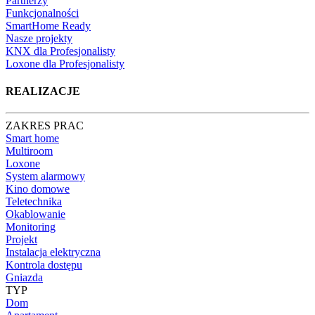
Partnerzy
Funkcjonalności
SmartHome Ready
Nasze projekty
KNX dla Profesjonalisty
Loxone dla Profesjonalisty
REALIZACJE
ZAKRES PRAC
Smart home
Multiroom
Loxone
System alarmowy
Kino domowe
Teletechnika
Okablowanie
Monitoring
Projekt
Instalacja elektryczna
Kontrola dostępu
Gniazda
TYP
Dom