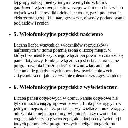
tej grupy należą między innymi: wentylatory, bramy
garażowe i wjazdowe, elektrozaczepy w furtkach i drzwiach
wejściowych, siłowniki odcinające wodę, gaz i podlewanie,
elektryczne grzejniki i maty grzewcze, obwody podgrzewania
podjazdów i rynien.
5. Wielofunkcyjne przyciski naścienne
Łączna liczba wszystkich włączników (przycisków)
naściennych w domu pomniejszona o liczbę miejsc, w
których zamiast klasycznego włącznika powinien znaleźć się
panel dotykowy. Funkcja włącznika jest ustalana na etapie
programowania i może to być zarówno włączanie lub
ściemnianie pojedynczych obwodów oświetleniowych,
załączanie scen, jak i sterowanie roletami czy ogrzewaniem.
6. Wielofunkcyjne przyciski z wyświetlaczem
Liczba paneli dotykowych w domu. Panele dotykowe nie
tylko umożliwiają zgrupowanie wielu funkcji sterujących w
jednym miejscu, ale tez posiadają wyświetlacz umożliwiający
odczyt aktualnej temperatury, wilgotności czy dwutlenku
węgla a także trybu grzewczego, aktualnej sceny świetlnej i
innych parametrów programowych inteligentnego domu.