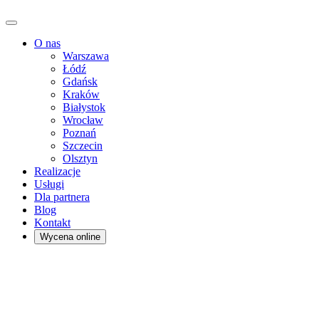
O nas
Warszawa
Łódź
Gdańsk
Kraków
Białystok
Wrocław
Poznań
Szczecin
Olsztyn
Realizacje
Usługi
Dla partnera
Blog
Kontakt
Wycena online