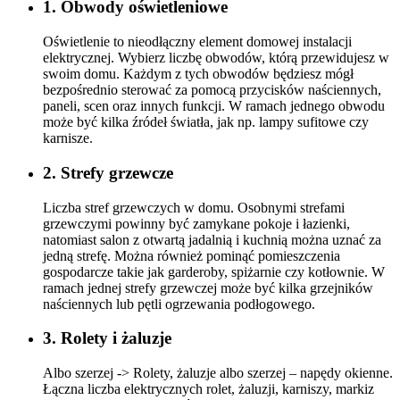
1. Obwody oświetleniowe
Oświetlenie to nieodłączny element domowej instalacji
elektrycznej. Wybierz liczbę obwodów, którą przewidujesz w
swoim domu. Każdym z tych obwodów będziesz mógł
bezpośrednio sterować za pomocą przycisków naściennych,
paneli, scen oraz innych funkcji. W ramach jednego obwodu
może być kilka źródeł światła, jak np. lampy sufitowe czy
karnisze.
2. Strefy grzewcze
Liczba stref grzewczych w domu. Osobnymi strefami
grzewczymi powinny być zamykane pokoje i łazienki,
natomiast salon z otwartą jadalnią i kuchnią można uznać za
jedną strefę. Można również pominąć pomieszczenia
gospodarcze takie jak garderoby, spiżarnie czy kotłownie. W
ramach jednej strefy grzewczej może być kilka grzejników
naściennych lub pętli ogrzewania podłogowego.
3. Rolety i żaluzje
Albo szerzej -> Rolety, żaluzje albo szerzej – napędy okienne.
Łączna liczba elektrycznych rolet, żaluzji, karniszy, markiz