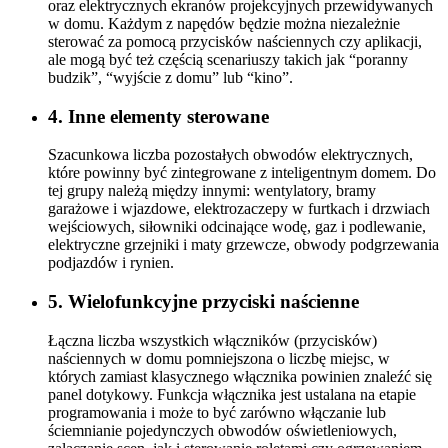
oraz elektrycznych ekranów projekcyjnych przewidywanych
w domu. Każdym z napędów będzie można niezależnie
sterować za pomocą przycisków naściennych czy aplikacji,
ale mogą być też częścią scenariuszy takich jak “poranny
budzik”, “wyjście z domu” lub “kino”.
4. Inne elementy sterowane
Szacunkowa liczba pozostałych obwodów elektrycznych,
które powinny być zintegrowane z inteligentnym domem. Do
tej grupy należą między innymi: wentylatory, bramy
garażowe i wjazdowe, elektrozaczepy w furtkach i drzwiach
wejściowych, siłowniki odcinające wodę, gaz i podlewanie,
elektryczne grzejniki i maty grzewcze, obwody podgrzewania
podjazdów i rynien.
5. Wielofunkcyjne przyciski naścienne
Łączna liczba wszystkich włączników (przycisków)
naściennych w domu pomniejszona o liczbę miejsc, w
których zamiast klasycznego włącznika powinien znaleźć się
panel dotykowy. Funkcja włącznika jest ustalana na etapie
programowania i może to być zarówno włączanie lub
ściemnianie pojedynczych obwodów oświetleniowych,