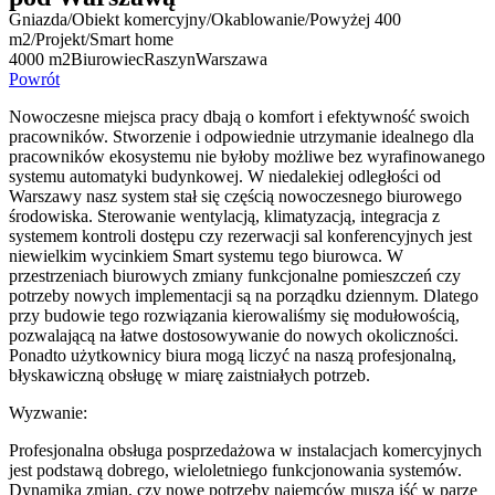
Gniazda
/
Obiekt komercyjny
/
Okablowanie
/
Powyżej 400
m2
/
Projekt
/
Smart home
4000 m2
Biurowiec
Raszyn
Warszawa
Powrót
Nowoczesne miejsca pracy dbają o komfort i efektywność swoich
pracowników. Stworzenie i odpowiednie utrzymanie idealnego dla
pracowników ekosystemu nie byłoby możliwe bez wyrafinowanego
systemu automatyki budynkowej. W niedalekiej odległości od
Warszawy nasz system stał się częścią nowoczesnego biurowego
środowiska. Sterowanie wentylacją, klimatyzacją, integracja z
systemem kontroli dostępu czy rezerwacji sal konferencyjnych jest
niewielkim wycinkiem Smart systemu tego biurowca. W
przestrzeniach biurowych zmiany funkcjonalne pomieszczeń czy
potrzeby nowych implementacji są na porządku dziennym. Dlatego
przy budowie tego rozwiązania kierowaliśmy się modułowością,
pozwalającą na łatwe dostosowywanie do nowych okoliczności.
Ponadto użytkownicy biura mogą liczyć na naszą profesjonalną,
błyskawiczną obsługę w miarę zaistniałych potrzeb.
Wyzwanie:
Profesjonalna obsługa posprzedażowa w instalacjach komercyjnych
jest podstawą dobrego, wieloletniego funkcjonowania systemów.
Dynamika zmian, czy nowe potrzeby najemców muszą iść w parze