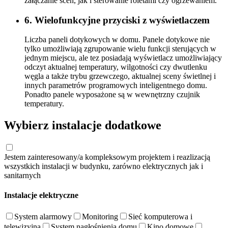
załączanie scen, jak i sterowanie roletami czy ogrzewaniem.
6. Wielofunkcyjne przyciski z wyświetlaczem
Liczba paneli dotykowych w domu. Panele dotykowe nie
tylko umożliwiają zgrupowanie wielu funkcji sterujących w
jednym miejscu, ale tez posiadają wyświetlacz umożliwiający
odczyt aktualnej temperatury, wilgotności czy dwutlenku
węgla a także trybu grzewczego, aktualnej sceny świetlnej i
innych parametrów programowych inteligentnego domu.
Ponadto panele wyposażone są w wewnętrzny czujnik
temperatury.
Wybierz instalacje dodatkowe
Jestem zainteresowany/a kompleksowym projektem i reazlizacją
wszystkich instalacji w budynku, zarówno elektrycznych jak i
sanitarnych
Instalacje elektryczne
System alarmowy
Monitoring
Sieć komputerowa i
telewizyjna
System nagłośnienia domu
Kino domowe