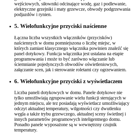
wejściowych, siłowniki odcinające wodę, gaz i podlewanie,
elektryczne grzejniki i maty grzewcze, obwody podgrzewania
podjazdów i rynien.
5. Wielofunkcyjne przyciski naścienne
Łączna liczba wszystkich włączników (przycisków)
naściennych w domu pomniejszona o liczbę miejsc, w
których zamiast klasycznego włącznika powinien znaleźć się
panel dotykowy. Funkcja włącznika jest ustalana na etapie
programowania i może to być zarówno włączanie lub
ściemnianie pojedynczych obwodów oświetleniowych,
załączanie scen, jak i sterowanie roletami czy ogrzewaniem.
6. Wielofunkcyjne przyciski z wyświetlaczem
Liczba paneli dotykowych w domu. Panele dotykowe nie
tylko umożliwiają zgrupowanie wielu funkcji sterujących w
jednym miejscu, ale tez posiadają wyświetlacz umożliwiający
odczyt aktualnej temperatury, wilgotności czy dwutlenku
węgla a także trybu grzewczego, aktualnej sceny świetlnej i
innych parametrów programowych inteligentnego domu.
Ponadto panele wyposażone są w wewnętrzny czujnik
temperatury.