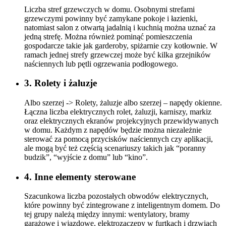
Liczba stref grzewczych w domu. Osobnymi strefami
grzewczymi powinny być zamykane pokoje i łazienki,
natomiast salon z otwartą jadalnią i kuchnią można uznać za
jedną strefę. Można również pominąć pomieszczenia
gospodarcze takie jak garderoby, spiżarnie czy kotłownie. W
ramach jednej strefy grzewczej może być kilka grzejników
naściennych lub pętli ogrzewania podłogowego.
3. Rolety i żaluzje
Albo szerzej -> Rolety, żaluzje albo szerzej – napędy okienne.
Łączna liczba elektrycznych rolet, żaluzji, karniszy, markiz
oraz elektrycznych ekranów projekcyjnych przewidywanych
w domu. Każdym z napędów będzie można niezależnie
sterować za pomocą przycisków naściennych czy aplikacji,
ale mogą być też częścią scenariuszy takich jak “poranny
budzik”, “wyjście z domu” lub “kino”.
4. Inne elementy sterowane
Szacunkowa liczba pozostałych obwodów elektrycznych,
które powinny być zintegrowane z inteligentnym domem. Do
tej grupy należą między innymi: wentylatory, bramy
garażowe i wjazdowe, elektrozaczepy w furtkach i drzwiach