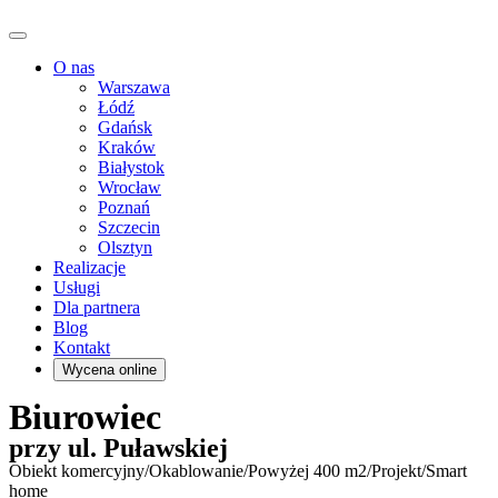
O nas
Warszawa
Łódź
Gdańsk
Kraków
Białystok
Wrocław
Poznań
Szczecin
Olsztyn
Realizacje
Usługi
Dla partnera
Blog
Kontakt
Wycena online
Biurowiec
przy ul. Puławskiej
Obiekt komercyjny
/
Okablowanie
/
Powyżej 400 m2
/
Projekt
/
Smart
home