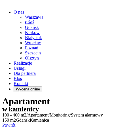
O nas
Warszawa
Łódź
Gdańsk
Kraków
Białystok
Wrocław
Poznań
Szczecin
Olsztyn
Realizacje
Usługi
Dla partnera
Blog
Kontakt
Wycena online
Apartament
w kamienicy
100 - 400 m2
/
Apartament
/
Monitoring
/
System alarmowy
150 m2
Gdańsk
Kamienica
Powrót