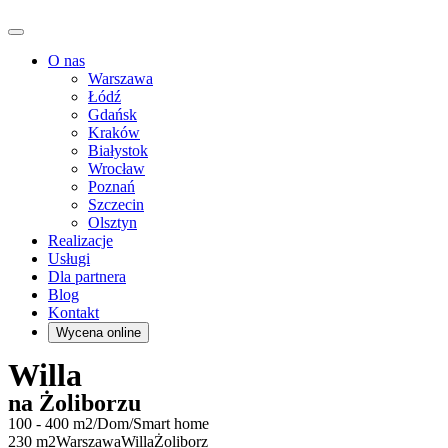
O nas
Warszawa
Łódź
Gdańsk
Kraków
Białystok
Wrocław
Poznań
Szczecin
Olsztyn
Realizacje
Usługi
Dla partnera
Blog
Kontakt
Wycena online
Willa
na Żoliborzu
100 - 400 m2
/
Dom
/
Smart home
230 m2
Warszawa
Willa
Żoliborz