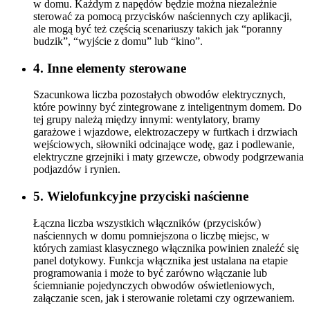
w domu. Każdym z napędów będzie można niezależnie
sterować za pomocą przycisków naściennych czy aplikacji,
ale mogą być też częścią scenariuszy takich jak “poranny
budzik”, “wyjście z domu” lub “kino”.
4. Inne elementy sterowane
Szacunkowa liczba pozostałych obwodów elektrycznych,
które powinny być zintegrowane z inteligentnym domem. Do
tej grupy należą między innymi: wentylatory, bramy
garażowe i wjazdowe, elektrozaczepy w furtkach i drzwiach
wejściowych, siłowniki odcinające wodę, gaz i podlewanie,
elektryczne grzejniki i maty grzewcze, obwody podgrzewania
podjazdów i rynien.
5. Wielofunkcyjne przyciski naścienne
Łączna liczba wszystkich włączników (przycisków)
naściennych w domu pomniejszona o liczbę miejsc, w
których zamiast klasycznego włącznika powinien znaleźć się
panel dotykowy. Funkcja włącznika jest ustalana na etapie
programowania i może to być zarówno włączanie lub
ściemnianie pojedynczych obwodów oświetleniowych,
załączanie scen, jak i sterowanie roletami czy ogrzewaniem.