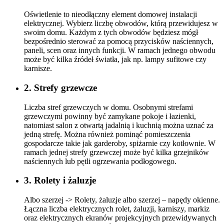
Oświetlenie to nieodłączny element domowej instalacji
elektrycznej. Wybierz liczbę obwodów, którą przewidujesz w
swoim domu. Każdym z tych obwodów będziesz mógł
bezpośrednio sterować za pomocą przycisków naściennych,
paneli, scen oraz innych funkcji. W ramach jednego obwodu
może być kilka źródeł światła, jak np. lampy sufitowe czy
karnisze.
2. Strefy grzewcze
Liczba stref grzewczych w domu. Osobnymi strefami
grzewczymi powinny być zamykane pokoje i łazienki,
natomiast salon z otwartą jadalnią i kuchnią można uznać za
jedną strefę. Można również pominąć pomieszczenia
gospodarcze takie jak garderoby, spiżarnie czy kotłownie. W
ramach jednej strefy grzewczej może być kilka grzejników
naściennych lub pętli ogrzewania podłogowego.
3. Rolety i żaluzje
Albo szerzej -> Rolety, żaluzje albo szerzej – napędy okienne.
Łączna liczba elektrycznych rolet, żaluzji, karniszy, markiz
oraz elektrycznych ekranów projekcyjnych przewidywanych