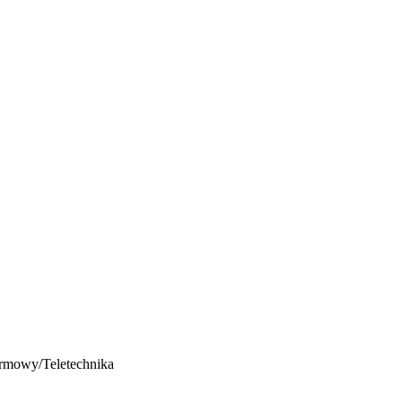
armowy
/
Teletechnika