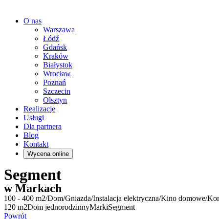
O nas
Warszawa
Łódź
Gdańsk
Kraków
Białystok
Wrocław
Poznań
Szczecin
Olsztyn
Realizacje
Usługi
Dla partnera
Blog
Kontakt
Wycena online
Segment
w Markach
100 - 400 m2
/
Dom
/
Gniazda
/
Instalacja elektryczna
/
Kino domowe
/
Kon
120 m2
Dom jednorodzinny
Marki
Segment
Powrót