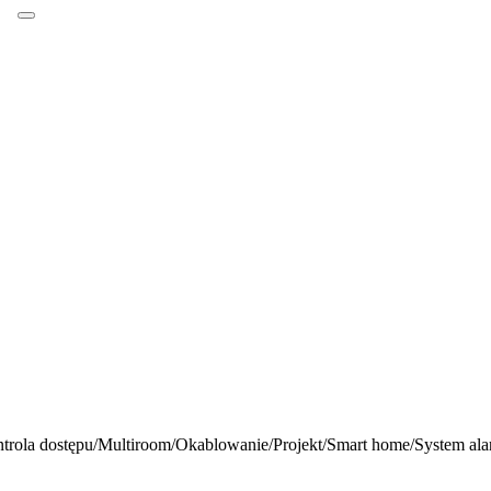
trola dostępu
/
Multiroom
/
Okablowanie
/
Projekt
/
Smart home
/
System al