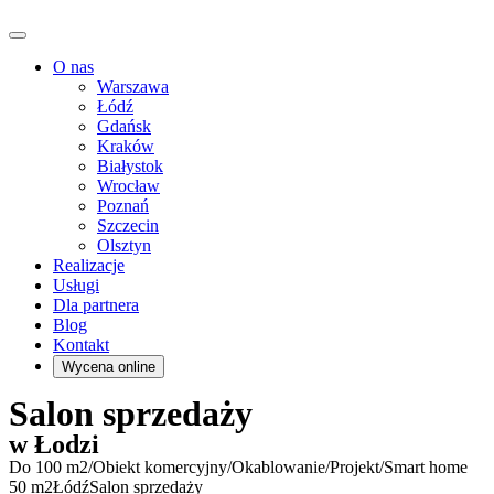
O nas
Warszawa
Łódź
Gdańsk
Kraków
Białystok
Wrocław
Poznań
Szczecin
Olsztyn
Realizacje
Usługi
Dla partnera
Blog
Kontakt
Wycena online
Salon sprzedaży
w Łodzi
Do 100 m2
/
Obiekt komercyjny
/
Okablowanie
/
Projekt
/
Smart home
50 m2
Łódź
Salon sprzedaży