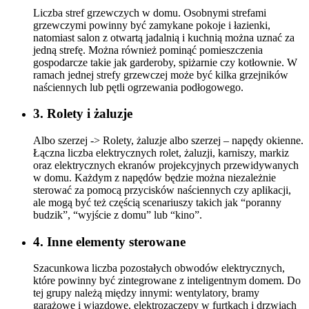
Liczba stref grzewczych w domu. Osobnymi strefami
grzewczymi powinny być zamykane pokoje i łazienki,
natomiast salon z otwartą jadalnią i kuchnią można uznać za
jedną strefę. Można również pominąć pomieszczenia
gospodarcze takie jak garderoby, spiżarnie czy kotłownie. W
ramach jednej strefy grzewczej może być kilka grzejników
naściennych lub pętli ogrzewania podłogowego.
3. Rolety i żaluzje
Albo szerzej -> Rolety, żaluzje albo szerzej – napędy okienne.
Łączna liczba elektrycznych rolet, żaluzji, karniszy, markiz
oraz elektrycznych ekranów projekcyjnych przewidywanych
w domu. Każdym z napędów będzie można niezależnie
sterować za pomocą przycisków naściennych czy aplikacji,
ale mogą być też częścią scenariuszy takich jak “poranny
budzik”, “wyjście z domu” lub “kino”.
4. Inne elementy sterowane
Szacunkowa liczba pozostałych obwodów elektrycznych,
które powinny być zintegrowane z inteligentnym domem. Do
tej grupy należą między innymi: wentylatory, bramy
garażowe i wjazdowe, elektrozaczepy w furtkach i drzwiach