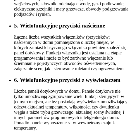
wejściowych, siłowniki odcinające wodę, gaz i podlewanie,
elektryczne grzejniki i maty grzewcze, obwody podgrzewania
podjazdów i rynien.
5. Wielofunkcyjne przyciski naścienne
Łączna liczba wszystkich włączników (przycisków)
naściennych w domu pomniejszona o liczbę miejsc, w
których zamiast klasycznego włącznika powinien znaleźć się
panel dotykowy. Funkcja włącznika jest ustalana na etapie
programowania i może to być zarówno włączanie lub
ściemnianie pojedynczych obwodów oświetleniowych,
załączanie scen, jak i sterowanie roletami czy ogrzewaniem.
6. Wielofunkcyjne przyciski z wyświetlaczem
Liczba paneli dotykowych w domu. Panele dotykowe nie
tylko umożliwiają zgrupowanie wielu funkcji sterujących w
jednym miejscu, ale tez posiadają wyświetlacz umożliwiający
odczyt aktualnej temperatury, wilgotności czy dwutlenku
węgla a także trybu grzewczego, aktualnej sceny świetlnej i
innych parametrów programowych inteligentnego domu.
Ponadto panele wyposażone są w wewnętrzny czujnik
temperatury.