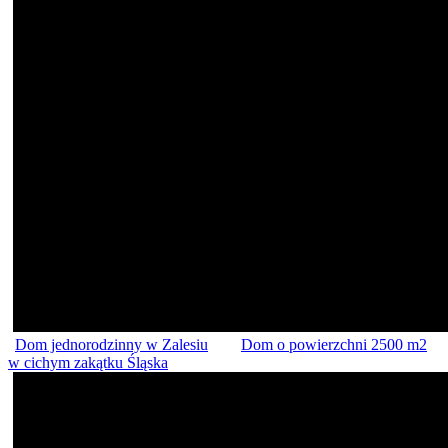
Dom jednorodzinny w Zalesiu
Dom o powierzchni 2500 m2
w cichym zakątku Śląska