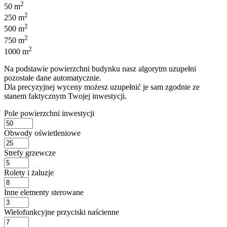
2
50 m
2
250 m
2
500 m
2
750 m
2
1000 m
Na podstawie powierzchni budynku nasz algorytm uzupełni
pozostałe dane automatycznie.
Dla precyzyjnej wyceny możesz uzupełnić je sam zgodnie ze
stanem faktycznym Twojej inwestycji.
Pole powierzchni inwestycji
Obwody oświetleniowe
Strefy grzewcze
Rolety i żaluzje
Inne elementy sterowane
Wielofunkcyjne przyciski naścienne