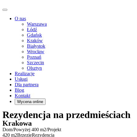
O nas
Warszawa
Łódź
Gdańsk
Kraków
Białystok
Wrocław
Poznań
Szczecin
Olsztyn
Realizacje
Usługi
Dla partnera
Blog
Kontakt
Wycena online
Rezydencja na przedmieściach
Krakowa
Dom
/
Powyżej 400 m2
/
Projekt
420 m2
Brzezie
Rezydencja