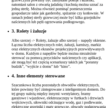
grzewczymi powinny być zamykane pokoje i łazienki,
natomiast salon z otwartą jadalnią i kuchnią można uznać za
jedną strefę. Można również pominąć pomieszczenia
gospodarcze takie jak garderoby, spiżarnie czy kotłownie. W
ramach jednej strefy grzewczej może być kilka grzejników
naściennych lub pętli ogrzewania podłogowego.
3. Rolety i żaluzje
Albo szerzej -> Rolety, żaluzje albo szerzej – napędy okienne.
Łączna liczba elektrycznych rolet, żaluzji, karniszy, markiz
oraz elektrycznych ekranów projekcyjnych przewidywanych
w domu. Każdym z napędów będzie można niezależnie
sterować za pomocą przycisków naściennych czy aplikacji,
ale mogą być też częścią scenariuszy takich jak “poranny
budzik”, “wyjście z domu” lub “kino”.
4. Inne elementy sterowane
Szacunkowa liczba pozostałych obwodów elektrycznych,
które powinny być zintegrowane z inteligentnym domem. Do
tej grupy należą między innymi: wentylatory, bramy
garażowe i wjazdowe, elektrozaczepy w furtkach i drzwiach
wejściowych, siłowniki odcinające wodę, gaz i podlewanie,
elektryczne grzejniki i maty grzewcze, obwody podgrzewania