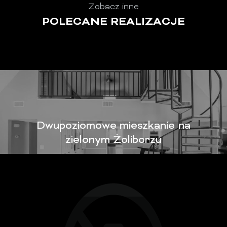
Zobacz inne
POLECANE REALIZACJE
Dwupoziomowe mieszkanie na
zielonym Żoliborzu