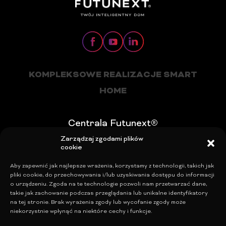
KOMPLEKSOWE REALIZACJE SMART
HOME
Centrala Futunext®
Zarządzaj zgodami plików
Tel. +48 22 100 26 10
cookie
Mail:
office@futunext.com
Aby zapewnić jak najlepsze wrażenia, korzystamy z technologii, takich jak
Blog
pliki cookie, do przechowywania i/lub uzyskiwania dostępu do informacji
o urządzeniu. Zgoda na te technologie pozwoli nam przetwarzać dane,
Polityka Prywatności
takie jak zachowanie podczas przeglądania lub unikalne identyfikatory
Polityka plików cookies (EU)
na tej stronie. Brak wyrażenia zgody lub wycofanie zgody może
niekorzystnie wpłynąć na niektóre cechy i funkcje.