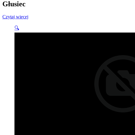
Głusiec
Czytaj więcej
🔍