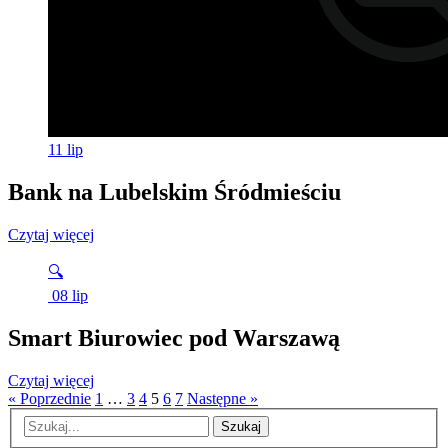
11
lip
Bank na Lubelskim Śródmieściu
Czytaj więcej
🔍
08
lip
Smart Biurowiec pod Warszawą
Czytaj więcej
« Poprzednie
1
…
3
4
5
6
7
Następne »
Szukaj