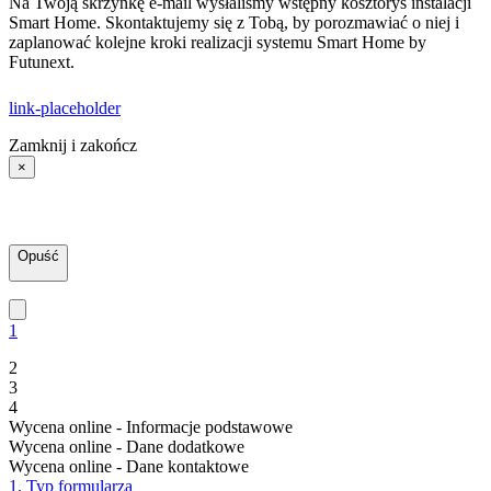
Na Twoją skrzynkę e-mail wysłaliśmy wstępny kosztorys instalacji
Smart Home. Skontaktujemy się z Tobą, by porozmawiać o niej i
zaplanować kolejne kroki realizacji systemu Smart Home by
Futunext.
link-placeholder
Zamknij i zakończ
×
Opuść
1
2
3
4
Wycena online - Informacje podstawowe
Wycena online - Dane dodatkowe
Wycena online - Dane kontaktowe
1. Typ formularza