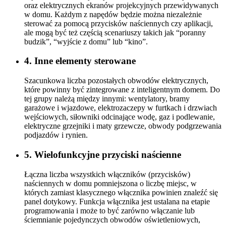
oraz elektrycznych ekranów projekcyjnych przewidywanych
w domu. Każdym z napędów będzie można niezależnie
sterować za pomocą przycisków naściennych czy aplikacji,
ale mogą być też częścią scenariuszy takich jak “poranny
budzik”, “wyjście z domu” lub “kino”.
4. Inne elementy sterowane
Szacunkowa liczba pozostałych obwodów elektrycznych,
które powinny być zintegrowane z inteligentnym domem. Do
tej grupy należą między innymi: wentylatory, bramy
garażowe i wjazdowe, elektrozaczepy w furtkach i drzwiach
wejściowych, siłowniki odcinające wodę, gaz i podlewanie,
elektryczne grzejniki i maty grzewcze, obwody podgrzewania
podjazdów i rynien.
5. Wielofunkcyjne przyciski naścienne
Łączna liczba wszystkich włączników (przycisków)
naściennych w domu pomniejszona o liczbę miejsc, w
których zamiast klasycznego włącznika powinien znaleźć się
panel dotykowy. Funkcja włącznika jest ustalana na etapie
programowania i może to być zarówno włączanie lub
ściemnianie pojedynczych obwodów oświetleniowych,