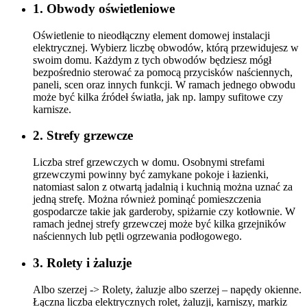
1. Obwody oświetleniowe
Oświetlenie to nieodłączny element domowej instalacji
elektrycznej. Wybierz liczbę obwodów, którą przewidujesz w
swoim domu. Każdym z tych obwodów będziesz mógł
bezpośrednio sterować za pomocą przycisków naściennych,
paneli, scen oraz innych funkcji. W ramach jednego obwodu
może być kilka źródeł światła, jak np. lampy sufitowe czy
karnisze.
2. Strefy grzewcze
Liczba stref grzewczych w domu. Osobnymi strefami
grzewczymi powinny być zamykane pokoje i łazienki,
natomiast salon z otwartą jadalnią i kuchnią można uznać za
jedną strefę. Można również pominąć pomieszczenia
gospodarcze takie jak garderoby, spiżarnie czy kotłownie. W
ramach jednej strefy grzewczej może być kilka grzejników
naściennych lub pętli ogrzewania podłogowego.
3. Rolety i żaluzje
Albo szerzej -> Rolety, żaluzje albo szerzej – napędy okienne.
Łączna liczba elektrycznych rolet, żaluzji, karniszy, markiz